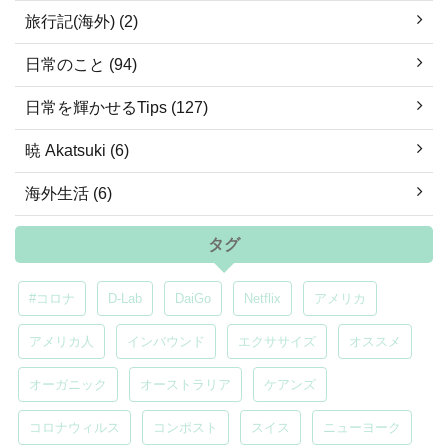
旅行記(海外) (2)
日常のこと (94)
日常を輝かせるTips (127)
暁 Akatsuki (6)
海外生活 (6)
タグ
#コロナ
D-Lab
DaiGo
Netflix
アメリカ
アメリカ人
インバウンド
エクササイズ
オススメ
オーガニック
オーストラリア
ケアンズ
コロナウィルス
コンポスト
スイス
ニューヨーク