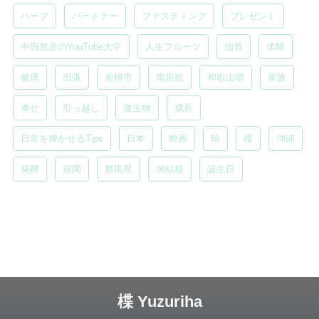
ハーブ
パートナー
ファスティング
プレゼント
中田敦彦のYouTube大学
人生フルーツ
仙骨
体験
健康
出張
前橋市
南房総
和歌山県
家族
幸せ
引っ越し
微生物
成長
日常を輝かせるTips
日本
映画
暁
楪
沖縄
発酵
福岡
群馬県
肺結核
誕生日
楪 Yuzuriha