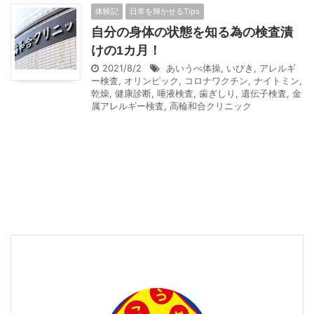
体験記
日常を輝かせるTips
自分の身体の状態を知る為の検査漬
けの1カ月！
2021/8/2
あいうべ体操
,
いびき
,
アレルギ
ー検査
,
オリンピック
,
コロナワクチン
,
ナイトミン
,
乾燥
,
健康診断
,
唾液検査
,
歯ぎしり
,
遺伝子検査
,
金
属アレルギー検査
,
高輪和合クリニック