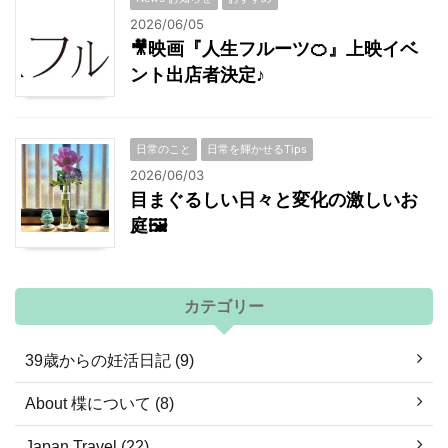
2026/06/05
🎥映画『人生フルーツ🍊』上映イベ
ント出店者決定♪
日常のこと
日常を輝かせるTips
2026/06/03
目まぐるしい日々と変化の激しいお
庭🖼
カテゴリー
39歳からの妊活日記 (9)
About 楪について (8)
Japan Travel (22)