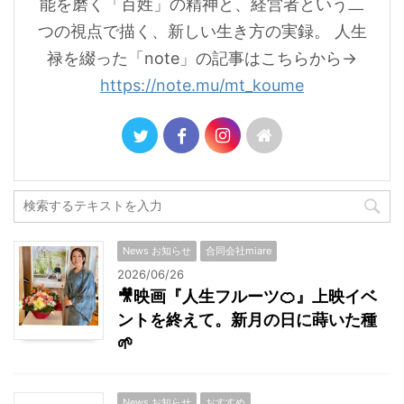
能を磨く「百姓」の精神と、経営者という二
つの視点で描く、新しい生き方の実録。 人生
禄を綴った「note」の記事はこちらから→
https://note.mu/mt_koume
News お知らせ
合同会社miare
2026/06/26
🎥映画『人生フルーツ🍊』上映イベ
ントを終えて。新月の日に蒔いた種
🌱
News お知らせ
おすすめ