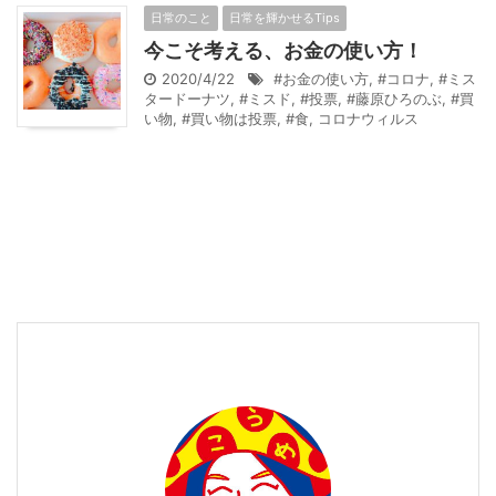
日常のこと
日常を輝かせるTips
今こそ考える、お金の使い方！
2020/4/22
#お金の使い方
,
#コロナ
,
#ミス
タードーナツ
,
#ミスド
,
#投票
,
#藤原ひろのぶ
,
#買
い物
,
#買い物は投票
,
#食
,
コロナウィルス