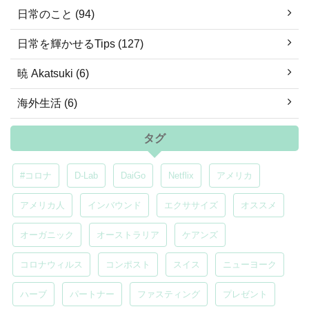
日常のこと (94)
日常を輝かせるTips (127)
暁 Akatsuki (6)
海外生活 (6)
タグ
#コロナ
D-Lab
DaiGo
Netflix
アメリカ
アメリカ人
インバウンド
エクササイズ
オススメ
オーガニック
オーストラリア
ケアンズ
コロナウィルス
コンポスト
スイス
ニューヨーク
ハーブ
パートナー
ファスティング
プレゼント