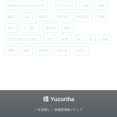
中田敦彦のYouTube大学
人生フルーツ
仙骨
体験
健康
出張
前橋市
南房総
和歌山県
家族
幸せ
引っ越し
微生物
成長
日常を輝かせるTips
日本
映画
暁
楪
沖縄
発酵
福岡
群馬県
肺結核
誕生日
楪 Yuzuriha
一生宝探し！ 体感型情報メディア
Copyright© 楪 Yuzuriha , 2026 All Rights Reserved.