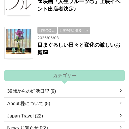
🎥映画『人生フルーツ🍊』上映イベ
ント出店者決定♪
日常のこと
日常を輝かせるTips
2026/06/03
目まぐるしい日々と変化の激しいお
庭🖼
カテゴリー
39歳からの妊活日記 (9)
About 楪について (8)
Japan Travel (22)
News お知らせ (22)