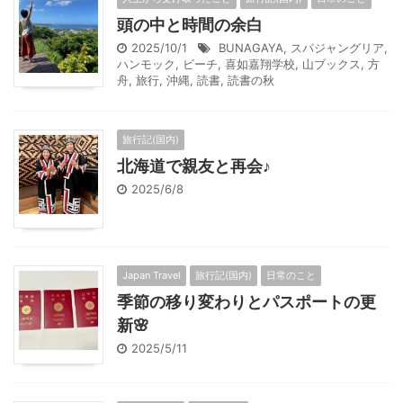
頭の中と時間の余白
2025/10/1
BUNAGAYA
,
スパジャングリア
,
ハンモック
,
ビーチ
,
喜如嘉翔学校
,
山ブックス
,
方
舟
,
旅行
,
沖縄
,
読書
,
読書の秋
旅行記(国内)
北海道で親友と再会♪
2025/6/8
Japan Travel
旅行記(国内)
日常のこと
季節の移り変わりとパスポートの更
新🌸
2025/5/11