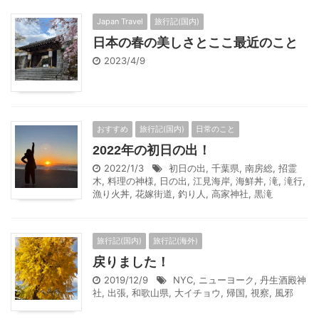
Japan Travel
旅行記(国内)
日本の春の美しさとここ最近のこと
2023/4/9
おすすめ
旅行記(国内)
日常のこと
2022年の初日の出！
2022/1/3
初日の出
,
千葉県
,
南房総
,
招霊
木
,
料理の神様
,
日の出
,
江見海岸
,
海鮮丼
,
滝
,
滝行
,
漁り火丼
,
花嫁街道
,
釣り人
,
高家神社
,
黒滝
旅行記(国内)
旅行記(海外)
戻りました！
2019/12/9
NYC
,
ニューヨーク
,
丹生酒殿神
社
,
出張
,
和歌山県
,
大イチョウ
,
帰国
,
視察
,
風邪