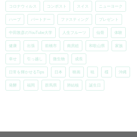
コロナウィルス
コンポスト
スイス
ニューヨーク
ハーブ
パートナー
ファスティング
プレゼント
中田敦彦のYouTube大学
人生フルーツ
仙骨
体験
健康
出張
前橋市
南房総
和歌山県
家族
幸せ
引っ越し
微生物
成長
日常を輝かせるTips
日本
映画
暁
楪
沖縄
発酵
福岡
群馬県
肺結核
誕生日