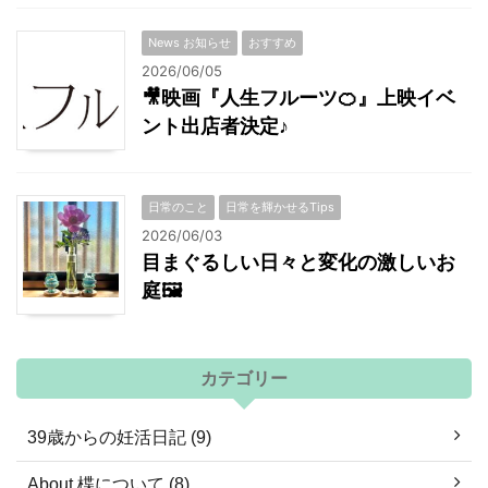
News お知らせ
おすすめ
2026/06/05
🎥映画『人生フルーツ🍊』上映イベ
ント出店者決定♪
日常のこと
日常を輝かせるTips
2026/06/03
目まぐるしい日々と変化の激しいお
庭🖼
カテゴリー
39歳からの妊活日記 (9)
About 楪について (8)