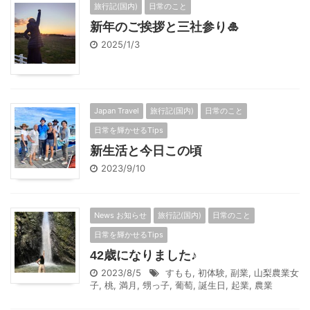
旅行記(国内)
日常のこと
新年のご挨拶と三社参り🎍
2025/1/3
Japan Travel
旅行記(国内)
日常のこと
日常を輝かせるTips
新生活と今日この頃
2023/9/10
News お知らせ
旅行記(国内)
日常のこと
日常を輝かせるTips
42歳になりました♪
2023/8/5
すもも
,
初体験
,
副業
,
山梨農業女
子
,
桃
,
満月
,
甥っ子
,
葡萄
,
誕生日
,
起業
,
農業