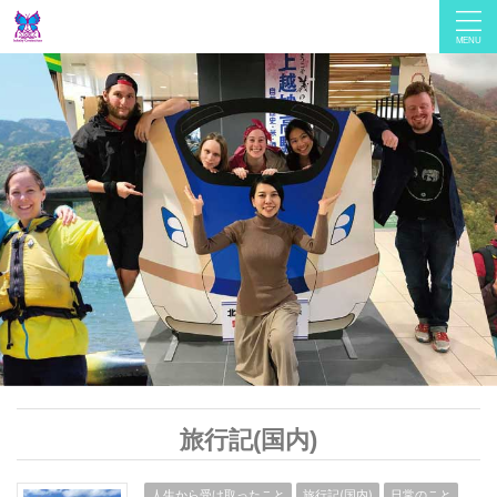
旅行記(国内)
人生から受け取ったこと
旅行記(国内)
日常のこと