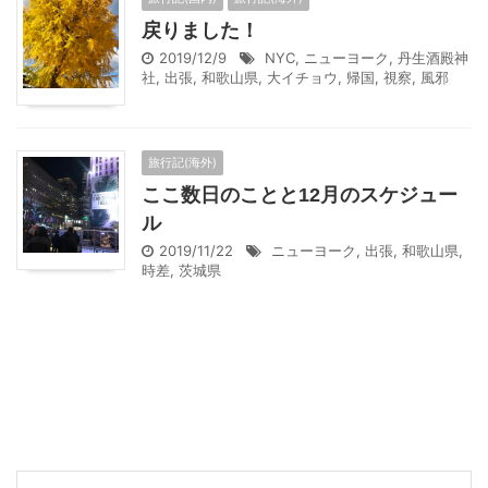
戻りました！
2019/12/9
NYC
,
ニューヨーク
,
丹生酒殿神
社
,
出張
,
和歌山県
,
大イチョウ
,
帰国
,
視察
,
風邪
旅行記(海外)
ここ数日のことと12月のスケジュー
ル
2019/11/22
ニューヨーク
,
出張
,
和歌山県
,
時差
,
茨城県