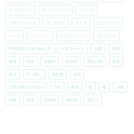
オーガニック
オーストラリア
ケアンズ
コロナウィルス
コンポスト
スイス
ニューヨーク
ハーブ
パートナー
ファスティング
プレゼント
中田敦彦のYouTube大学
人生フルーツ
仙骨
体験
健康
出張
前橋市
南房総
和歌山県
家族
幸せ
引っ越し
微生物
成長
日常を輝かせるTips
日本
映画
暁
楪
沖縄
発酵
福岡
群馬県
肺結核
誕生日