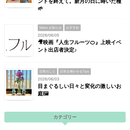
ントを終えて。新月の日に蒔いた種
🌱
News お知らせ
おすすめ
2026/06/05
🎥映画『人生フルーツ🍊』上映イベ
ント出店者決定♪
日常のこと
日常を輝かせるTips
2026/06/03
目まぐるしい日々と変化の激しいお
庭🖼
カテゴリー