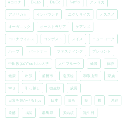
#コロナ
D-Lab
DaiGo
Netflix
アメリカ
アメリカ人
インバウンド
エクササイズ
オススメ
オーガニック
オーストラリア
ケアンズ
コロナウィルス
コンポスト
スイス
ニューヨーク
ハーブ
パートナー
ファスティング
プレゼント
中田敦彦のYouTube大学
人生フルーツ
仙骨
体験
健康
出張
前橋市
南房総
和歌山県
家族
幸せ
引っ越し
微生物
成長
日常を輝かせるTips
日本
映画
暁
楪
沖縄
発酵
福岡
群馬県
肺結核
誕生日