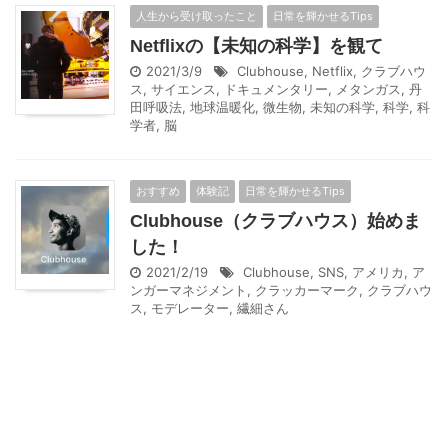
人生から受け取ったこと
日常を輝かせるTips
Netflixの【未知の科学】を観て
2021/3/9
Clubhouse
,
Netflix
,
クラブハウ
ス
,
サイエンス
,
ドキュメンタリー
,
メタンガス
,
丹
田呼吸法
,
地球温暖化
,
微生物
,
未知の科学
,
科学
,
科
学者
,
脳
おすすめ
体験記
日常を輝かせるTips
Clubhouse（クラブハウス）始めま
した！
2021/2/19
Clubhouse
,
SNS
,
アメリカ
,
ア
ンガーマネジメント
,
クラッカーマーク
,
クラブハウ
ス
,
モデレーター
,
繊細さん