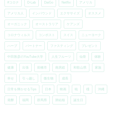
#コロナ
D-Lab
DaiGo
Netflix
アメリカ
アメリカ人
インバウンド
エクササイズ
オススメ
オーガニック
オーストラリア
ケアンズ
コロナウィルス
コンポスト
スイス
ニューヨーク
ハーブ
パートナー
ファスティング
プレゼント
中田敦彦のYouTube大学
人生フルーツ
仙骨
体験
健康
出張
前橋市
南房総
和歌山県
家族
幸せ
引っ越し
微生物
成長
日常を輝かせるTips
日本
映画
暁
楪
沖縄
発酵
福岡
群馬県
肺結核
誕生日