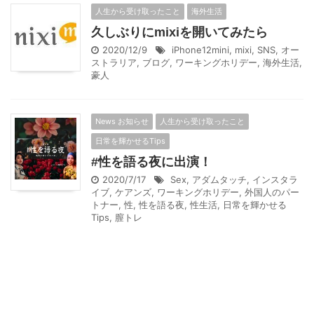
人生から受け取ったこと
海外生活
久しぶりにmixiを開いてみたら
2020/12/9
iPhone12mini
,
mixi
,
SNS
,
オー
ストラリア
,
ブログ
,
ワーキングホリデー
,
海外生活
,
豪人
News お知らせ
人生から受け取ったこと
日常を輝かせるTips
#性を語る夜に出演！
2020/7/17
Sex
,
アダムタッチ
,
インスタラ
イブ
,
ケアンズ
,
ワーキングホリデー
,
外国人のパー
トナー
,
性
,
性を語る夜
,
性生活
,
日常を輝かせる
Tips
,
膣トレ