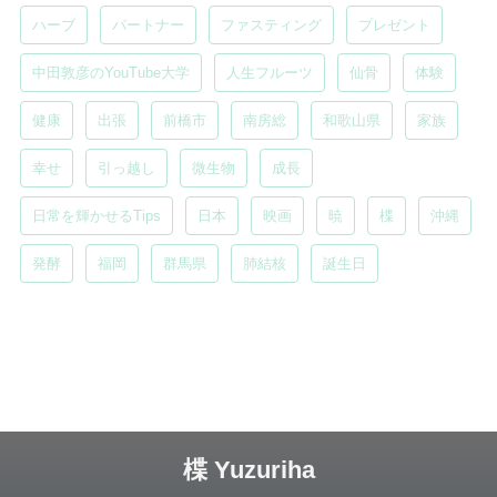
ハーブ
パートナー
ファスティング
プレゼント
中田敦彦のYouTube大学
人生フルーツ
仙骨
体験
健康
出張
前橋市
南房総
和歌山県
家族
幸せ
引っ越し
微生物
成長
日常を輝かせるTips
日本
映画
暁
楪
沖縄
発酵
福岡
群馬県
肺結核
誕生日
楪 Yuzuriha