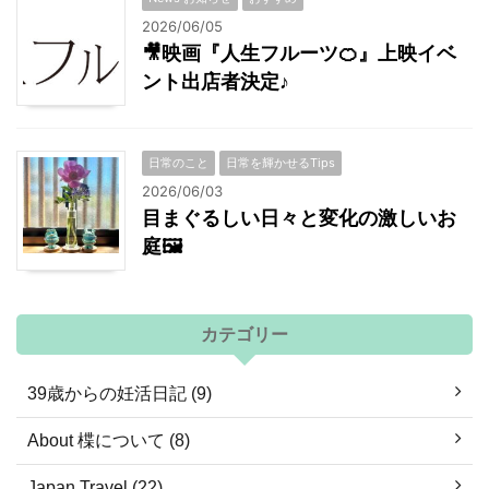
2026/06/05
🎥映画『人生フルーツ🍊』上映イベ
ント出店者決定♪
日常のこと
日常を輝かせるTips
2026/06/03
目まぐるしい日々と変化の激しいお
庭🖼
カテゴリー
39歳からの妊活日記 (9)
About 楪について (8)
Japan Travel (22)