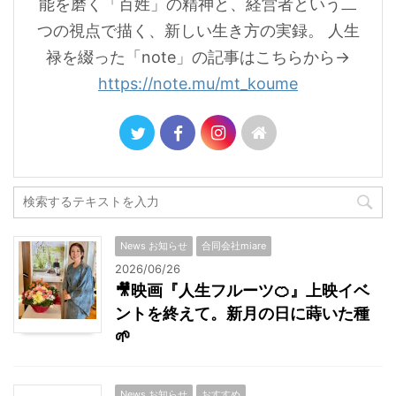
能を磨く「百姓」の精神と、経営者という二
つの視点で描く、新しい生き方の実録。 人生
禄を綴った「note」の記事はこちらから→
https://note.mu/mt_koume
News お知らせ
合同会社miare
2026/06/26
🎥映画『人生フルーツ🍊』上映イベ
ントを終えて。新月の日に蒔いた種
🌱
News お知らせ
おすすめ