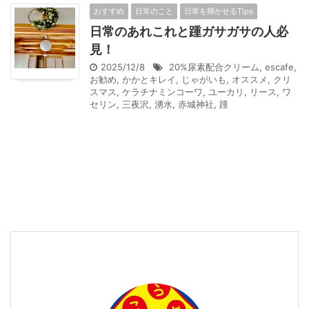
おすすめ
日常のこと
日常を輝かせるTips
日常のあれこれと踵ガサガサの人必
見！
2025/12/8
20%尿素配合クリーム
,
escafe
,
お勧め
,
かかとキレイ
,
じゃがいも
,
オススメ
,
クリ
スマス
,
ケラチナミンコーワ
,
ユーカリ
,
リース
,
ワ
セリン
,
三夜沢
,
湧水
,
赤城神社
,
踵