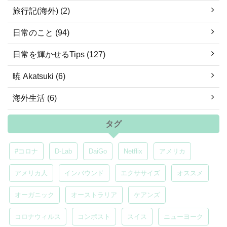
旅行記(海外) (2)
日常のこと (94)
日常を輝かせるTips (127)
暁 Akatsuki (6)
海外生活 (6)
タグ
#コロナ
D-Lab
DaiGo
Netflix
アメリカ
アメリカ人
インバウンド
エクササイズ
オススメ
オーガニック
オーストラリア
ケアンズ
コロナウィルス
コンポスト
スイス
ニューヨーク