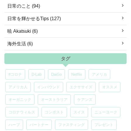
日常のこと (94)
日常を輝かせるTips (127)
暁 Akatsuki (6)
海外生活 (6)
タグ
#コロナ
D-Lab
DaiGo
Netflix
アメリカ
アメリカ人
インバウンド
エクササイズ
オススメ
オーガニック
オーストラリア
ケアンズ
コロナウィルス
コンポスト
スイス
ニューヨーク
ハーブ
パートナー
ファスティング
プレゼント