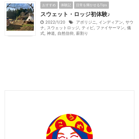
おすすめ
体験記
日常を輝かせるTips
スウェット・ロッジ初体験♪
2022/1/20
アボリジニ
,
インディアン
,
サウ
ナ
,
スウェットロッジ
,
ティピ
,
ファイヤーマン
,
儀
式
,
神道
,
自然信仰
,
薪割り