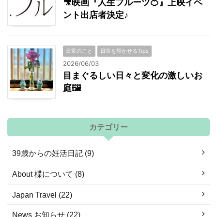
🎥映画『人生フルーツ🍊』上映イベ
ント出店者決定♪
日常のこと
日常を輝かせるTips
2026/06/03
目まぐるしい日々と変化の激しいお
庭🖼
カテゴリー
39歳からの妊活日記 (9)
About 楪について (8)
Japan Travel (22)
News お知らせ (22)