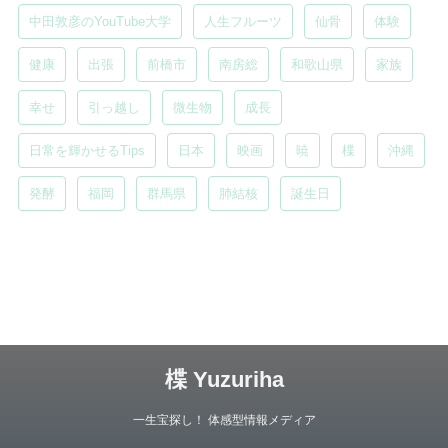
中田敦彦のYouTube大学
人生フルーツ
仙骨
体験
健康
出張
前橋市
南房総
和歌山県
家族
幸せ
引っ越し
微生物
成長
日常を輝かせるTips
日本
映画
暁
楪
沖縄
発酵
福岡
群馬県
肺結核
誕生日
楪 Yuzuriha
一生宝探し！ 体感型情報メディア
Copyright© 楪 Yuzuriha , 2026 All Rights Reserved.