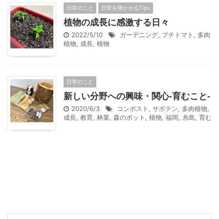
日常のこと
日常を輝かせるTips
植物の成長に感激する日々
2022/5/10
ガーデニング
,
プチトマト
,
多肉
植物
,
成長
,
植物
日常のこと
新しい分野への興味・関心-育むこと-
2020/6/3
コンポスト
,
サボテン
,
多肉植物
,
成長
,
教育
,
林業
,
森のポット
,
植物
,
福岡
,
糸島
,
育む