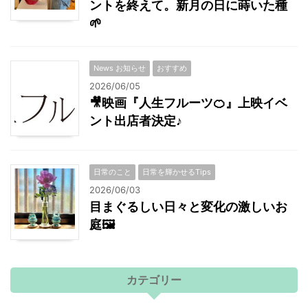
ントを終えて。新月の日に蒔いた種
🌱
News お知らせ
おすすめ
2026/06/05
🎥映画『人生フルーツ🍊』上映イベ
ント出店者決定♪
日常のこと
日常を輝かせるTips
2026/06/03
目まぐるしい日々と変化の激しいお
庭🖼
カテゴリー