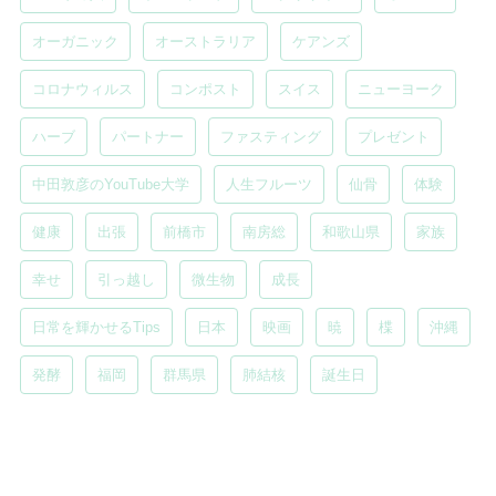
オーガニック
オーストラリア
ケアンズ
コロナウィルス
コンポスト
スイス
ニューヨーク
ハーブ
パートナー
ファスティング
プレゼント
中田敦彦のYouTube大学
人生フルーツ
仙骨
体験
健康
出張
前橋市
南房総
和歌山県
家族
幸せ
引っ越し
微生物
成長
日常を輝かせるTips
日本
映画
暁
楪
沖縄
発酵
福岡
群馬県
肺結核
誕生日