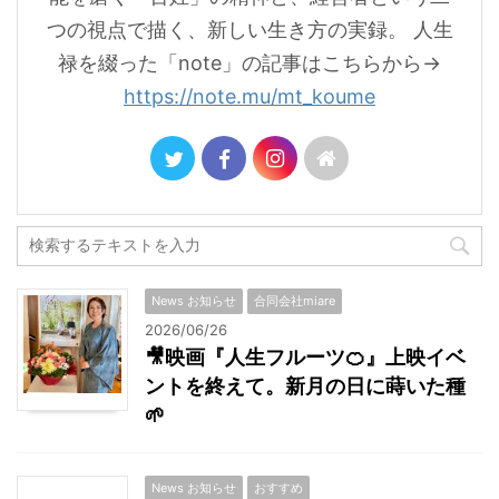
つの視点で描く、新しい生き方の実録。 人生
禄を綴った「note」の記事はこちらから→
https://note.mu/mt_koume
News お知らせ
合同会社miare
2026/06/26
🎥映画『人生フルーツ🍊』上映イベ
ントを終えて。新月の日に蒔いた種
🌱
News お知らせ
おすすめ