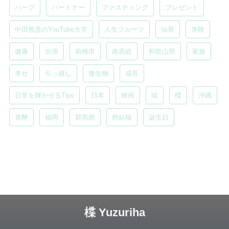
ハーブ
パートナー
ファスティング
プレゼント
中田敦彦のYouTube大学
人生フルーツ
仙骨
体験
健康
出張
前橋市
南房総
和歌山県
家族
幸せ
引っ越し
微生物
成長
日常を輝かせるTips
日本
映画
暁
楪
沖縄
発酵
福岡
群馬県
肺結核
誕生日
楪 Yuzuriha