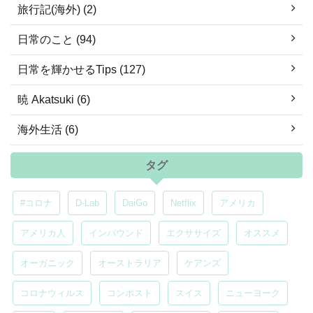
旅行記(海外) (2)
日常のこと (94)
日常を輝かせるTips (127)
暁 Akatsuki (6)
海外生活 (6)
タグ
#コロナ
D-Lab
DaiGo
Netflix
アメリカ
アメリカ人
インバウンド
エクササイズ
オススメ
オーガニック
オーストラリア
ケアンズ
コロナウィルス
コンポスト
スイス
ニューヨーク