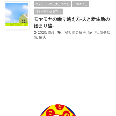
アメリカ人の元夫とのこと
日常のこと
日常を輝かせるTips
モヤモヤの乗り越え方-夫と新生活の
始まり編-
2020/10/9
内観
,
悩み解決
,
新生活
,
気分転
換
,
解決