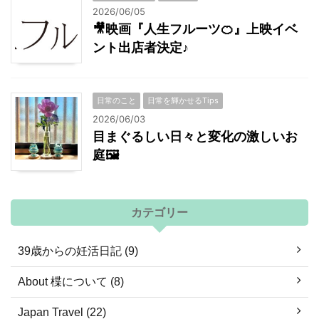
2026/06/05
🎥映画『人生フルーツ🍊』上映イベ
ント出店者決定♪
日常のこと
日常を輝かせるTips
2026/06/03
目まぐるしい日々と変化の激しいお
庭🖼
カテゴリー
39歳からの妊活日記 (9)
About 楪について (8)
Japan Travel (22)