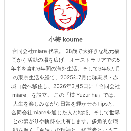
小梅 koume
合同会社miare 代表。 28歳で大好きな地元福
岡から活動の場を広げ、オーストラリアでの5
年半を含む6年間の海外生活、そして9年5カ月
の東京生活を経て、2025年7月に群馬県・赤
城山麓へ移住し、2026年3月5日に「合同会社
miare」を設立。 この「楪 Yuzuriha」では、
人生を楽しみながら日常を輝かせるTipsと、
合同会社miareを通じた人と地域、そして世界
との繋がりや軌跡を共有します。多角的な職
能を磨く「百姓」の精神と、経営者という二