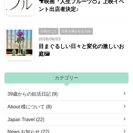
🎥映画『人生フルーツ🍊』上映イベ
ント出店者決定♪
日常のこと
日常を輝かせるTips
2026/06/03
目まぐるしい日々と変化の激しいお
庭🖼
カテゴリー
39歳からの妊活日記 (9)
About 楪について (8)
Japan Travel (22)
News お知らせ (22)