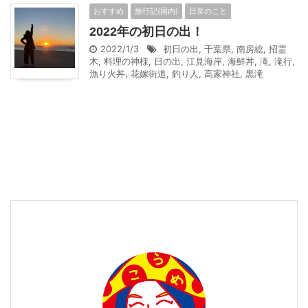
おすすめ
旅行記(国内)
日常のこと
2022年の初日の出！
2022/1/3
初日の出
,
千葉県
,
南房総
,
招霊
木
,
料理の神様
,
日の出
,
江見海岸
,
海鮮丼
,
滝
,
滝行
,
漁り火丼
,
花嫁街道
,
釣り人
,
高家神社
,
黒滝