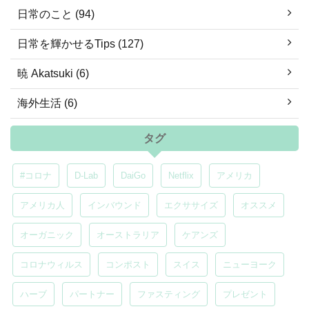
日常のこと (94)
日常を輝かせるTips (127)
暁 Akatsuki (6)
海外生活 (6)
タグ
#コロナ
D-Lab
DaiGo
Netflix
アメリカ
アメリカ人
インバウンド
エクササイズ
オススメ
オーガニック
オーストラリア
ケアンズ
コロナウィルス
コンポスト
スイス
ニューヨーク
ハーブ
パートナー
ファスティング
プレゼント