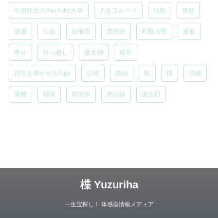
中田敦彦のYouTube大学
人生フルーツ
仙骨
体験
健康
出張
前橋市
南房総
和歌山県
家族
幸せ
引っ越し
微生物
成長
日常を輝かせるTips
日本
映画
暁
楪
沖縄
発酵
福岡
群馬県
肺結核
誕生日
楪 Yuzuriha
一生宝探し！ 体感型情報メディア
Copyright© 楪 Yuzuriha , 2026 All Rights Reserved.