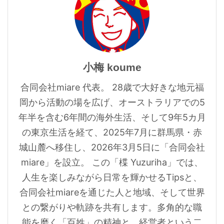
小梅 koume
合同会社miare 代表。 28歳で大好きな地元福
岡から活動の場を広げ、オーストラリアでの5
年半を含む6年間の海外生活、そして9年5カ月
の東京生活を経て、2025年7月に群馬県・赤
城山麓へ移住し、2026年3月5日に「合同会社
miare」を設立。 この「楪 Yuzuriha」では、
人生を楽しみながら日常を輝かせるTipsと、
合同会社miareを通じた人と地域、そして世界
との繋がりや軌跡を共有します。多角的な職
能を磨く「百姓」の精神と、経営者という二