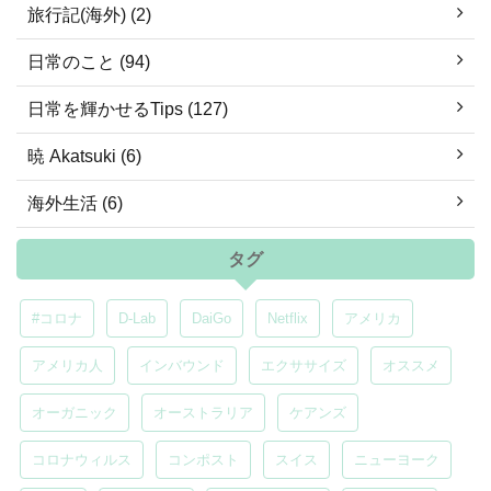
旅行記(海外) (2)
日常のこと (94)
日常を輝かせるTips (127)
暁 Akatsuki (6)
海外生活 (6)
タグ
#コロナ
D-Lab
DaiGo
Netflix
アメリカ
アメリカ人
インバウンド
エクササイズ
オススメ
オーガニック
オーストラリア
ケアンズ
コロナウィルス
コンポスト
スイス
ニューヨーク