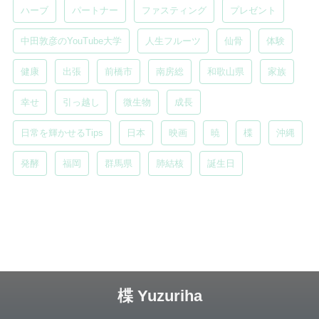
ハーブ
パートナー
ファスティング
プレゼント
中田敦彦のYouTube大学
人生フルーツ
仙骨
体験
健康
出張
前橋市
南房総
和歌山県
家族
幸せ
引っ越し
微生物
成長
日常を輝かせるTips
日本
映画
暁
楪
沖縄
発酵
福岡
群馬県
肺結核
誕生日
楪 Yuzuriha