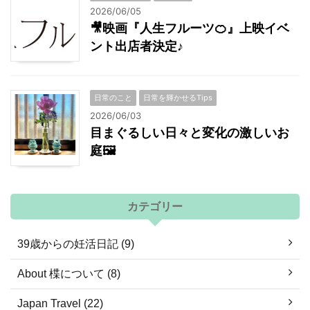
2026/06/05
🎥映画『人生フルーツ🍊』上映イベ
ント出店者決定♪
日常のこと
日常を輝かせるTips
2026/06/03
目まぐるしい日々と変化の激しいお
庭🖼
カテゴリー
39歳からの妊活日記 (9)
About 楪について (8)
Japan Travel (22)