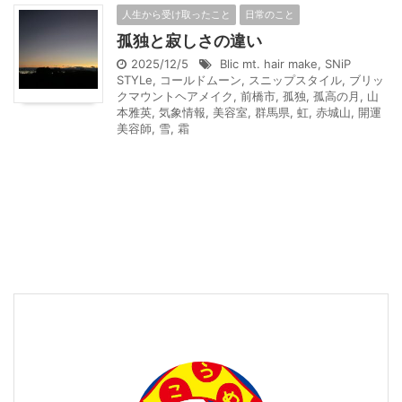
人生から受け取ったこと
日常のこと
孤独と寂しさの違い
2025/12/5
Blic mt. hair make
,
SNiP
STYLe
,
コールドムーン
,
スニップスタイル
,
ブリッ
クマウントヘアメイク
,
前橋市
,
孤独
,
孤高の月
,
山
本雅英
,
気象情報
,
美容室
,
群馬県
,
虹
,
赤城山
,
開運
美容師
,
雪
,
霜