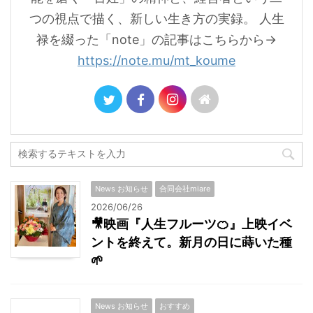
つの視点で描く、新しい生き方の実録。 人生
禄を綴った「note」の記事はこちらから→
https://note.mu/mt_koume
News お知らせ
合同会社miare
2026/06/26
🎥映画『人生フルーツ🍊』上映イベ
ントを終えて。新月の日に蒔いた種
🌱
News お知らせ
おすすめ