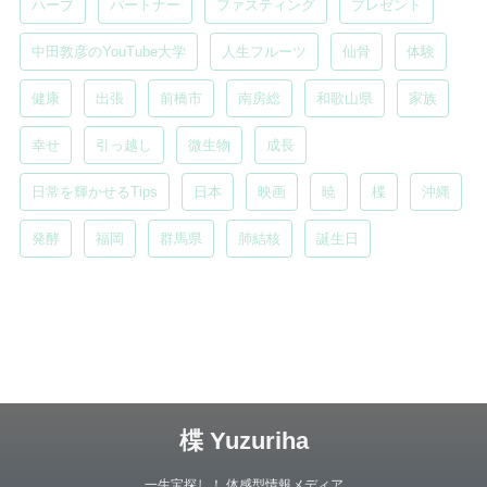
ハーブ
パートナー
ファスティング
プレゼント
中田敦彦のYouTube大学
人生フルーツ
仙骨
体験
健康
出張
前橋市
南房総
和歌山県
家族
幸せ
引っ越し
微生物
成長
日常を輝かせるTips
日本
映画
暁
楪
沖縄
発酵
福岡
群馬県
肺結核
誕生日
楪 Yuzuriha
一生宝探し！ 体感型情報メディア