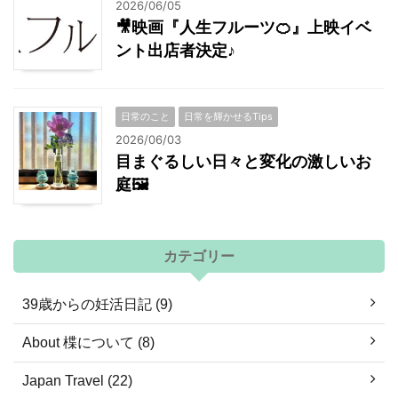
2026/06/05
🎥映画『人生フルーツ🍊』上映イベ
ント出店者決定♪
日常のこと
日常を輝かせるTips
2026/06/03
目まぐるしい日々と変化の激しいお
庭🖼
カテゴリー
39歳からの妊活日記 (9)
About 楪について (8)
Japan Travel (22)