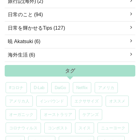
旅行記(海外) (2)
日常のこと (94)
日常を輝かせるTips (127)
暁 Akatsuki (6)
海外生活 (6)
タグ
#コロナ
D-Lab
DaiGo
Netflix
アメリカ
アメリカ人
インバウンド
エクササイズ
オススメ
オーガニック
オーストラリア
ケアンズ
コロナウィルス
コンポスト
スイス
ニューヨーク