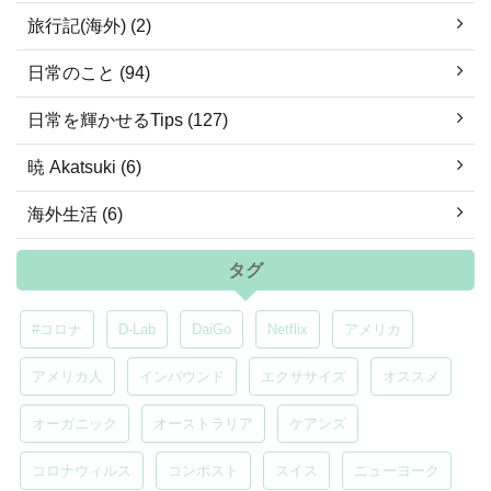
旅行記(海外) (2)
日常のこと (94)
日常を輝かせるTips (127)
暁 Akatsuki (6)
海外生活 (6)
タグ
#コロナ
D-Lab
DaiGo
Netflix
アメリカ
アメリカ人
インバウンド
エクササイズ
オススメ
オーガニック
オーストラリア
ケアンズ
コロナウィルス
コンポスト
スイス
ニューヨーク