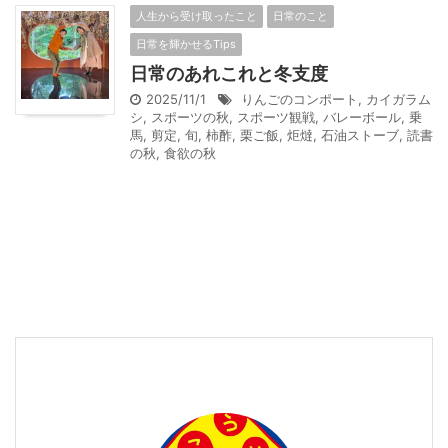
人生から受け取ったこと
日常のこと
日常を輝かせるTips
日常のあれこれと冬支度
2025/11/1
りんごのコンポート
,
カイガラム
シ
,
スポーツの秋
,
スポーツ観戦
,
バレーボール
,
乗
馬
,
剪定
,
旬
,
柿酢
,
栗ご飯
,
炬燵
,
石油ストーブ
,
読書
の秋
,
食欲の秋