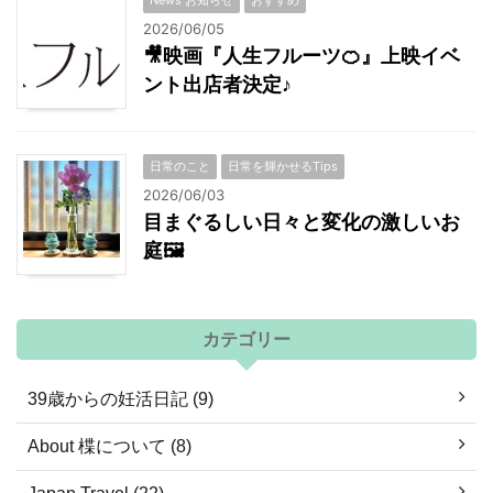
News お知らせ
おすすめ
2026/06/05
🎥映画『人生フルーツ🍊』上映イベ
ント出店者決定♪
日常のこと
日常を輝かせるTips
2026/06/03
目まぐるしい日々と変化の激しいお
庭🖼
カテゴリー
39歳からの妊活日記 (9)
About 楪について (8)