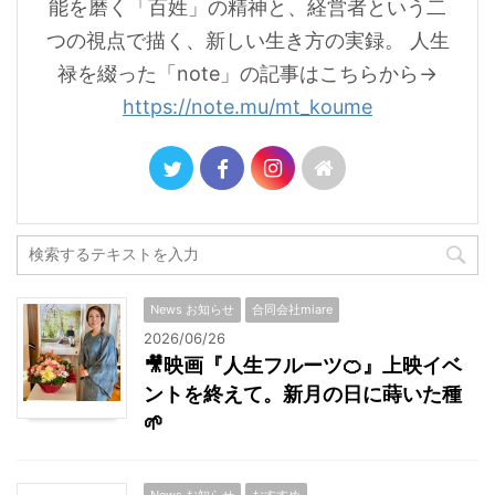
能を磨く「百姓」の精神と、経営者という二
つの視点で描く、新しい生き方の実録。 人生
禄を綴った「note」の記事はこちらから→
https://note.mu/mt_koume
News お知らせ
合同会社miare
2026/06/26
🎥映画『人生フルーツ🍊』上映イベ
ントを終えて。新月の日に蒔いた種
🌱