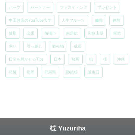
ハーブ
パートナー
ファスティング
プレゼント
中田敦彦のYouTube大学
人生フルーツ
仙骨
体験
健康
出張
前橋市
南房総
和歌山県
家族
幸せ
引っ越し
微生物
成長
日常を輝かせるTips
日本
映画
暁
楪
沖縄
発酵
福岡
群馬県
肺結核
誕生日
楪 Yuzuriha