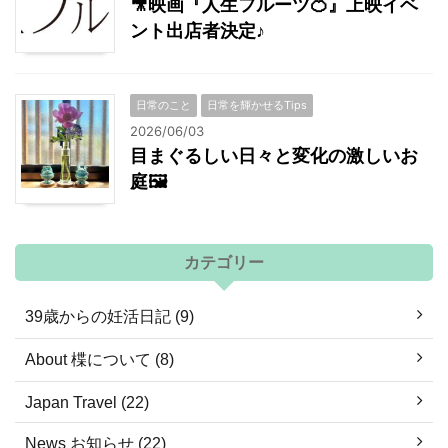
🎥映画『人生フルーツ🍊』上映イベ
ント出店者決定♪
日常のこと
日常を輝かせるTips
2026/06/03
目まぐるしい日々と変化の激しいお
庭🖼
カテゴリー
39歳からの妊活日記 (9)
About 楪について (8)
Japan Travel (22)
News お知らせ (22)