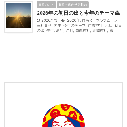
日常のこと
日常を輝かせるTips
2026年の初日の出と今年のテーマ🌄
2026/1/3
2026年
,
ひらく
,
ウルフムーン
,
三社参り
,
丙午
,
今年のテーマ
,
住吉神社
,
元旦
,
初日
の出
,
午年
,
新年
,
満月
,
白龍神社
,
赤城神社
,
雪