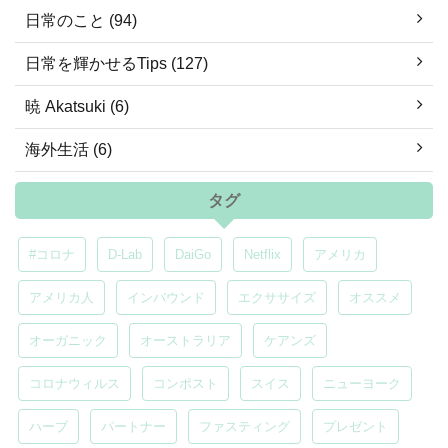
日常のこと (94)
日常を輝かせるTips (127)
暁 Akatsuki (6)
海外生活 (6)
タグ
#コロナ
D-Lab
DaiGo
Netflix
アメリカ
アメリカ人
インバウンド
エクササイズ
オススメ
オーガニック
オーストラリア
ケアンズ
コロナウィルス
コンポスト
スイス
ニューヨーク
ハーブ
パートナー
ファスティング
プレゼント