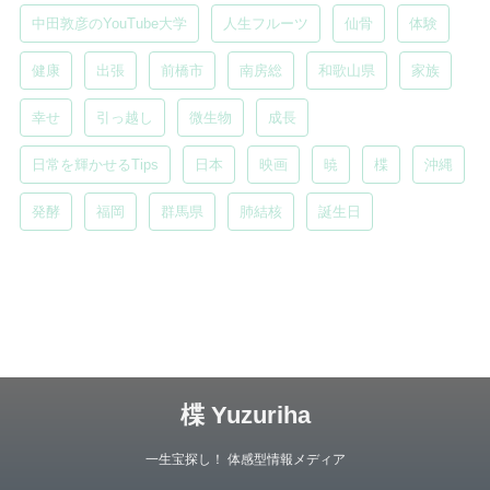
中田敦彦のYouTube大学
人生フルーツ
仙骨
体験
健康
出張
前橋市
南房総
和歌山県
家族
幸せ
引っ越し
微生物
成長
日常を輝かせるTips
日本
映画
暁
楪
沖縄
発酵
福岡
群馬県
肺結核
誕生日
楪 Yuzuriha
一生宝探し！ 体感型情報メディア
Copyright© 楪 Yuzuriha , 2026 All Rights Reserved.