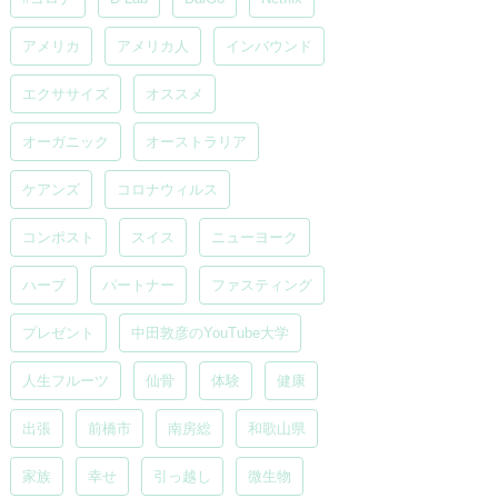
アメリカ
アメリカ人
インバウンド
エクササイズ
オススメ
オーガニック
オーストラリア
ケアンズ
コロナウィルス
コンポスト
スイス
ニューヨーク
ハーブ
パートナー
ファスティング
プレゼント
中田敦彦のYouTube大学
人生フルーツ
仙骨
体験
健康
出張
前橋市
南房総
和歌山県
家族
幸せ
引っ越し
微生物