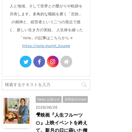
人と地域、そして世界との繋がりや軌跡を
共有します。多角的な職能を磨く「百姓」
の精神と、経営者という二つの視点で描
く、新しい生き方の実録。 人生禄を綴った
「note」の記事はこちらから→
https://note.mu/mt_koume
News お知らせ
合同会社miare
2026/06/26
🎥映画『人生フルーツ
🍊』上映イベントを終え
て。新月の日に蒔いた種