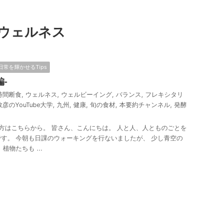
ウェルネス
日常を輝かせるTips
-
時間断食
,
ウェルネス
,
ウェルビーイング
,
バランス
,
フレキシタリ
彦のYouTube大学
,
九州
,
健康
,
旬の食材
,
本要約チャンネル
,
発酵
はこちらから。 皆さん、こんにちは。 人と人、人とものごとを
す。 今朝も日課のウォーキングを行ないましたが、 少し青空の
植物たちも ...