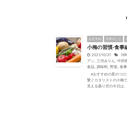
おすすめ
日常のこと
小梅の習慣-食事編
2021/10/31
16
アン
,
三河みりん
,
中田敦
食品
,
調味料
,
野菜
,
食事
※おすすめの星のつけ方
繋ぐカタリストの小梅で
見える曇り空の今日は、 