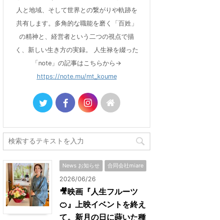
人と地域、そして世界との繋がりや軌跡を
共有します。多角的な職能を磨く「百姓」
の精神と、経営者という二つの視点で描
く、新しい生き方の実録。 人生禄を綴った
「note」の記事はこちらから→
https://note.mu/mt_koume
News お知らせ
合同会社miare
2026/06/26
🎥映画『人生フルーツ
🍊』上映イベントを終え
て。新月の日に蒔いた種