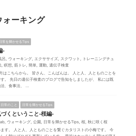
ウォーキング
日常を輝かせるTips
-
風呂
,
ウォーキング
,
エクササイズ
,
スクワット
,
トレーニングチュ
法
,
瞑想
,
筋トレ
,
簡単
,
運動
,
遺伝子検査
はこちらから。 皆さん、こんばんは。 人と人、人とものごとを
す。 先日の遺伝子検査のブログで告知をしましたが、 私には既
、食事法、 ...
日常のこと
日常を輝かせるTips
づくということ-桜編-
Lab
,
ウォーキング
,
公園
,
日常を輝かせるTips
,
桜
,
秋に咲く桜
ます。 人と人、人とものごとを繋ぐカタリストの小梅です。 今