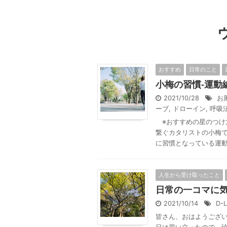
おすすめ
日常のこと
小梅の習慣-運動編
2021/10/28
お
ーブ
,
ドローイン
,
呼吸
※おすすめの星のつけ方
繋ぐカタリストの小梅で
に習慣となっている運動法
人生から受け取ったこと
日常の一コマに気
2021/10/14
D-
皆さん、おはようござい