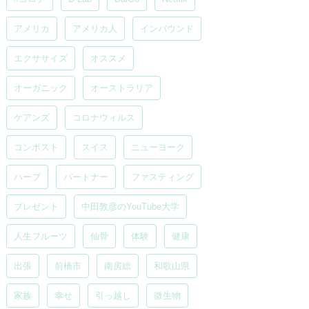
アメリカ
アメリカ人
インバウンド
エクササイズ
オススメ
オーガニック
オーストラリア
ケアンズ
コロナウィルス
コンポスト
スイス
ニューヨーク
ハーブ
パートナー
ファスティング
プレゼント
中田敦彦のYouTube大学
人生フルーツ
仙骨
体験
健康
出張
前橋市
南房総
和歌山県
家族
幸せ
引っ越し
微生物