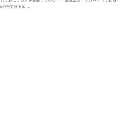
しく朝にブログを更新しています。 最近はカーテンを開けて寝る
の光で寝る習 ...