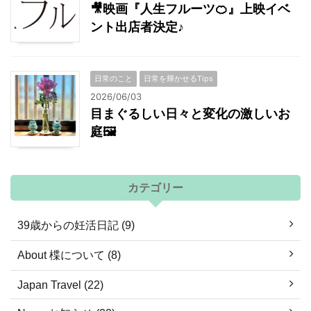
🎥映画『人生フルーツ🍊』上映イベ
ント出店者決定♪
日常のこと
日常を輝かせるTips
2026/06/03
目まぐるしい日々と変化の激しいお
庭🖼
カテゴリー
39歳からの妊活日記 (9)
About 楪について (8)
Japan Travel (22)