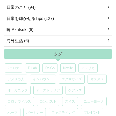
日常のこと (94)
日常を輝かせるTips (127)
暁 Akatsuki (6)
海外生活 (6)
タグ
#コロナ
D-Lab
DaiGo
Netflix
アメリカ
アメリカ人
インバウンド
エクササイズ
オススメ
オーガニック
オーストラリア
ケアンズ
コロナウィルス
コンポスト
スイス
ニューヨーク
ハーブ
パートナー
ファスティング
プレゼント