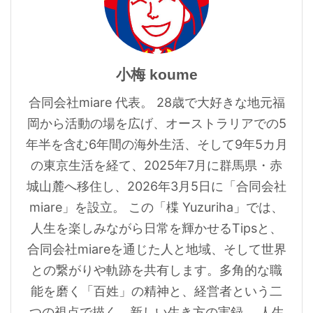
小梅 koume
合同会社miare 代表。 28歳で大好きな地元福
岡から活動の場を広げ、オーストラリアでの5
年半を含む6年間の海外生活、そして9年5カ月
の東京生活を経て、2025年7月に群馬県・赤
城山麓へ移住し、2026年3月5日に「合同会社
miare」を設立。 この「楪 Yuzuriha」では、
人生を楽しみながら日常を輝かせるTipsと、
合同会社miareを通じた人と地域、そして世界
との繋がりや軌跡を共有します。多角的な職
能を磨く「百姓」の精神と、経営者という二
つの視点で描く、新しい生き方の実録。 人生