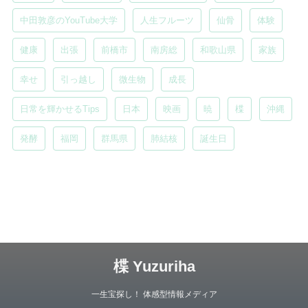
中田敦彦のYouTube大学
人生フルーツ
仙骨
体験
健康
出張
前橋市
南房総
和歌山県
家族
幸せ
引っ越し
微生物
成長
日常を輝かせるTips
日本
映画
暁
楪
沖縄
発酵
福岡
群馬県
肺結核
誕生日
楪 Yuzuriha
一生宝探し！ 体感型情報メディア
Copyright© 楪 Yuzuriha , 2026 All Rights Reserved.