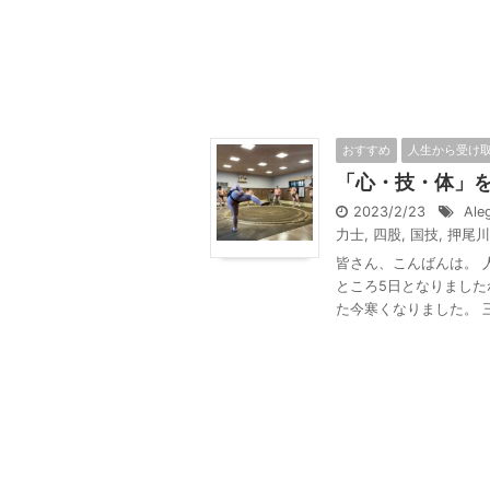
おすすめ
人生から受け
「心・技・体」
2023/2/23
Aleg
力士
,
四股
,
国技
,
押尾川
皆さん、こんばんは。 
ところ5日となりました
た今寒くなりました。 三