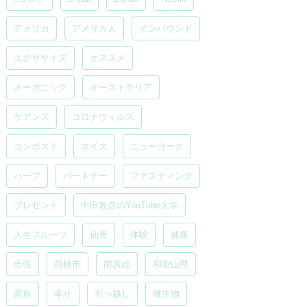
アメリカ
アメリカ人
インバウンド
エクササイズ
オススメ
オーガニック
オーストラリア
ケアンズ
コロナウィルス
コンポスト
スイス
ニューヨーク
ハーブ
パートナー
ファスティング
プレゼント
中田敦彦のYouTube大学
人生フルーツ
仙骨
体験
健康
出張
前橋市
南房総
和歌山県
家族
幸せ
引っ越し
微生物