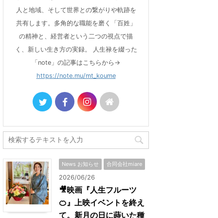
人と地域、そして世界との繋がりや軌跡を
共有します。多角的な職能を磨く「百姓」
の精神と、経営者という二つの視点で描
く、新しい生き方の実録。 人生禄を綴った
「note」の記事はこちらから→
https://note.mu/mt_koume
News お知らせ
合同会社miare
2026/06/26
🎥映画『人生フルーツ
🍊』上映イベントを終え
て。新月の日に蒔いた種