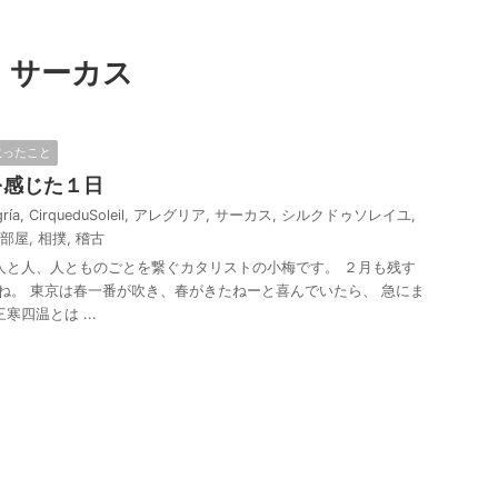
サーカス
取ったこと
を感じた１日
ría
,
CirqueduSoleil
,
アレグリア
,
サーカス
,
シルクドゥソレイユ
,
部屋
,
相撲
,
稽古
人と人、人とものごとを繋ぐカタリストの小梅です。 ２月も残す
ね。 東京は春一番が吹き、春がきたねーと喜んでいたら、 急にま
寒四温とは ...