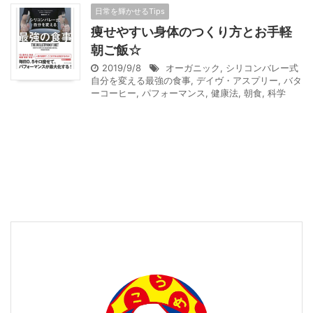
日常を輝かせるTips
痩せやすい身体のつくり方とお手軽
朝ご飯☆
2019/9/8
オーガニック
,
シリコンバレー式
自分を変える最強の食事
,
デイヴ・アスプリー
,
バタ
ーコーヒー
,
パフォーマンス
,
健康法
,
朝食
,
科学