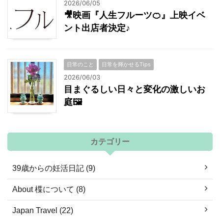
2026/06/05
🎥映画『人生フルーツ🍊』上映イベ
ント出店者決定♪
日常のこと
日常を輝かせるTips
2026/06/03
目まぐるしい日々と変化の激しいお
庭🖼
カテゴリー
39歳からの妊活日記 (9)
About 楪について (8)
Japan Travel (22)