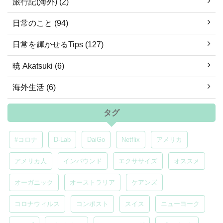
旅行記(海外) (2)
日常のこと (94)
日常を輝かせるTips (127)
暁 Akatsuki (6)
海外生活 (6)
タグ
#コロナ
D-Lab
DaiGo
Netflix
アメリカ
アメリカ人
インバウンド
エクササイズ
オススメ
オーガニック
オーストラリア
ケアンズ
コロナウィルス
コンポスト
スイス
ニューヨーク