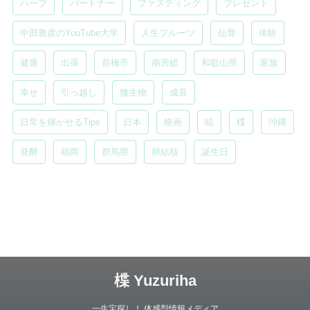
ハーブ
パートナー
ファスティング
プレゼント
中田敦彦のYouTube大学
人生フルーツ
仙骨
体験
健康
出張
前橋市
南房総
和歌山県
家族
幸せ
引っ越し
微生物
成長
日常を輝かせるTips
日本
映画
暁
楪
沖縄
発酵
福岡
群馬県
肺結核
誕生日
楪 Yuzuriha
一生宝探し！ 体感型情報メディア