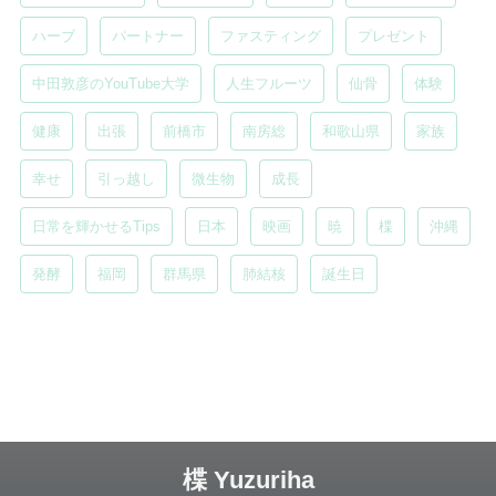
ハーブ
パートナー
ファスティング
プレゼント
中田敦彦のYouTube大学
人生フルーツ
仙骨
体験
健康
出張
前橋市
南房総
和歌山県
家族
幸せ
引っ越し
微生物
成長
日常を輝かせるTips
日本
映画
暁
楪
沖縄
発酵
福岡
群馬県
肺結核
誕生日
楪 Yuzuriha