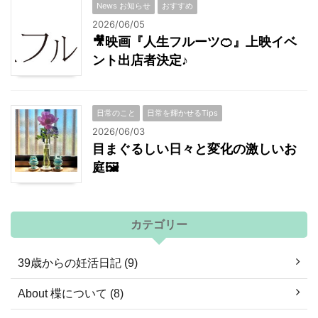
News お知らせ
おすすめ
2026/06/05
🎥映画『人生フルーツ🍊』上映イベ
ント出店者決定♪
日常のこと
日常を輝かせるTips
2026/06/03
目まぐるしい日々と変化の激しいお
庭🖼
カテゴリー
39歳からの妊活日記 (9)
About 楪について (8)