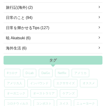
旅行記(海外) (2)
日常のこと (94)
日常を輝かせるTips (127)
暁 Akatsuki (6)
海外生活 (6)
タグ
#コロナ
D-Lab
DaiGo
Netflix
アメリカ
アメリカ人
インバウンド
エクササイズ
オススメ
オーガニック
オーストラリア
ケアンズ
コロナウィルス
コンポスト
スイス
ニューヨーク