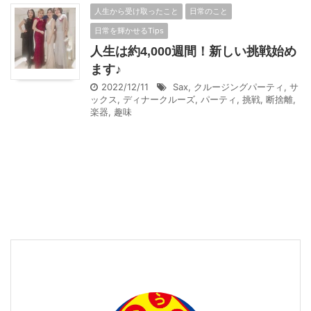
人生から受け取ったこと
日常のこと
日常を輝かせるTips
人生は約4,000週間！新しい挑戦始め
ます♪
2022/12/11
Sax
,
クルージングパーティ
,
サ
ックス
,
ディナークルーズ
,
パーティ
,
挑戦
,
断捨離
,
楽器
,
趣味