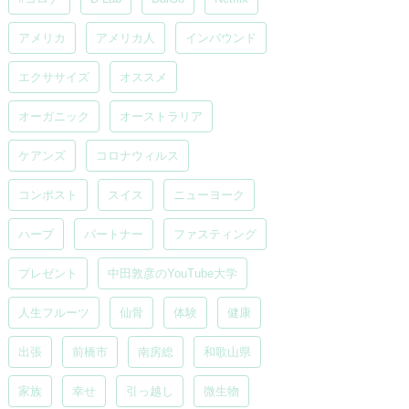
アメリカ
アメリカ人
インバウンド
エクササイズ
オススメ
オーガニック
オーストラリア
ケアンズ
コロナウィルス
コンポスト
スイス
ニューヨーク
ハーブ
パートナー
ファスティング
プレゼント
中田敦彦のYouTube大学
人生フルーツ
仙骨
体験
健康
出張
前橋市
南房総
和歌山県
家族
幸せ
引っ越し
微生物