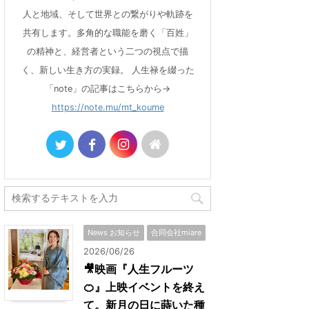
人と地域、そして世界との繋がりや軌跡を
共有します。多角的な職能を磨く「百姓」
の精神と、経営者という二つの視点で描
く、新しい生き方の実録。 人生禄を綴った
「note」の記事はこちらから→
https://note.mu/mt_koume
News お知らせ
合同会社miare
2026/06/26
🎥映画『人生フルーツ
🍊』上映イベントを終え
て。新月の日に蒔いた種