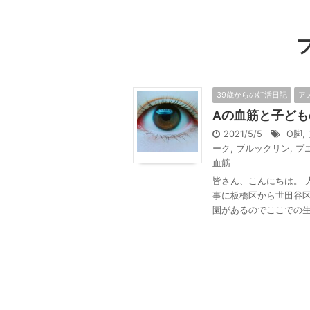
39歳からの妊活日記
ア
Aの血筋と子ども
2021/5/5
O脚
,
ーク
,
ブルックリン
,
プ
血筋
皆さん、こんにちは。 
事に板橋区から世田谷区
園があるのでここでの生活