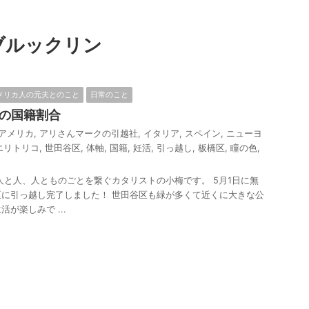
ブルックリン
メリカ人の元夫とのこと
日常のこと
の国籍割合
アメリカ
,
アリさんマークの引越社
,
イタリア
,
スペイン
,
ニューヨ
エリトリコ
,
世田谷区
,
体軸
,
国籍
,
妊活
,
引っ越し
,
板橋区
,
瞳の色
,
人と人、人とものごとを繋ぐカタリストの小梅です。 5月1日に無
に引っ越し完了しました！ 世田谷区も緑が多くて近くに大きな公
が楽しみで ...