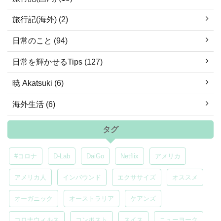
旅行記(海外) (2)
日常のこと (94)
日常を輝かせるTips (127)
暁 Akatsuki (6)
海外生活 (6)
タグ
#コロナ
D-Lab
DaiGo
Netflix
アメリカ
アメリカ人
インバウンド
エクササイズ
オススメ
オーガニック
オーストラリア
ケアンズ
コロナウィルス
コンポスト
スイス
ニューヨーク