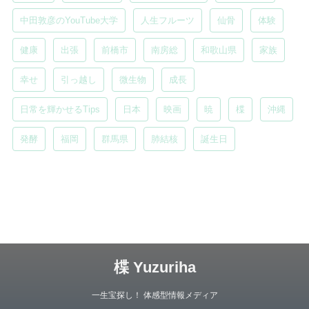
中田敦彦のYouTube大学
人生フルーツ
仙骨
体験
健康
出張
前橋市
南房総
和歌山県
家族
幸せ
引っ越し
微生物
成長
日常を輝かせるTips
日本
映画
暁
楪
沖縄
発酵
福岡
群馬県
肺結核
誕生日
楪 Yuzuriha
一生宝探し！ 体感型情報メディア
Copyright© 楪 Yuzuriha , 2026 All Rights Reserved.