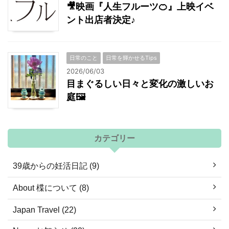
🎥映画『人生フルーツ🍊』上映イベ
ント出店者決定♪
日常のこと
日常を輝かせるTips
2026/06/03
目まぐるしい日々と変化の激しいお
庭🖼
カテゴリー
39歳からの妊活日記 (9)
About 楪について (8)
Japan Travel (22)