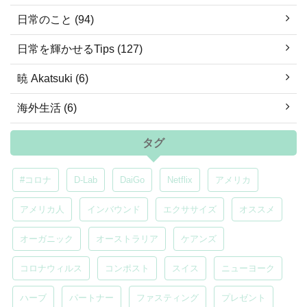
日常のこと (94)
日常を輝かせるTips (127)
暁 Akatsuki (6)
海外生活 (6)
タグ
#コロナ
D-Lab
DaiGo
Netflix
アメリカ
アメリカ人
インバウンド
エクササイズ
オススメ
オーガニック
オーストラリア
ケアンズ
コロナウィルス
コンポスト
スイス
ニューヨーク
ハーブ
パートナー
ファスティング
プレゼント