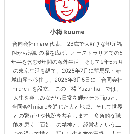
小梅 koume
合同会社miare 代表。 28歳で大好きな地元福
岡から活動の場を広げ、オーストラリアでの5
年半を含む6年間の海外生活、そして9年5カ月
の東京生活を経て、2025年7月に群馬県・赤
城山麓へ移住し、2026年3月5日に「合同会社
miare」を設立。 この「楪 Yuzuriha」では、
人生を楽しみながら日常を輝かせるTipsと、
合同会社miareを通じた人と地域、そして世界
との繋がりや軌跡を共有します。多角的な職
能を磨く「百姓」の精神と、経営者という二
つの視点で描く、新しい生き方の実録。 人生