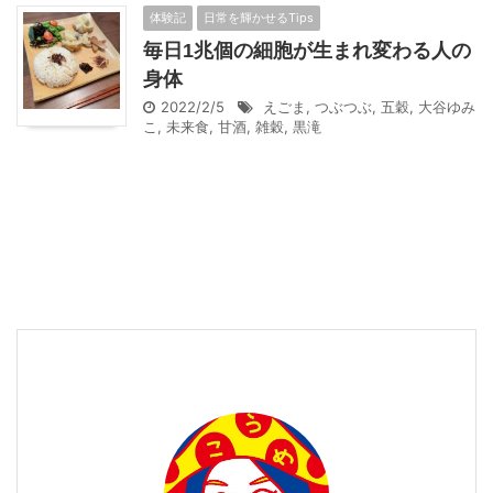
体験記
日常を輝かせるTips
毎日1兆個の細胞が生まれ変わる人の
身体
2022/2/5
えごま
,
つぶつぶ
,
五穀
,
大谷ゆみ
こ
,
未来食
,
甘酒
,
雑穀
,
黒滝