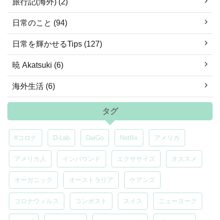
旅行記(海外) (2)
日常のこと (94)
日常を輝かせるTips (127)
暁 Akatsuki (6)
海外生活 (6)
タグ
#コロナ
D-Lab
DaiGo
Netflix
アメリカ
アメリカ人
インバウンド
エクササイズ
オススメ
オーガニック
オーストラリア
ケアンズ
コロナウィルス
コンポスト
スイス
ニューヨーク