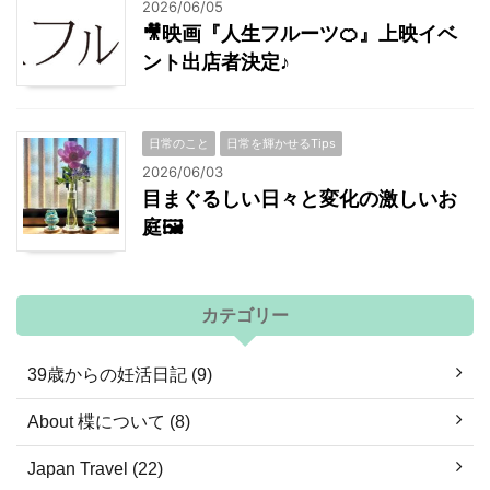
2026/06/05
🎥映画『人生フルーツ🍊』上映イベ
ント出店者決定♪
日常のこと
日常を輝かせるTips
2026/06/03
目まぐるしい日々と変化の激しいお
庭🖼
カテゴリー
39歳からの妊活日記 (9)
About 楪について (8)
Japan Travel (22)