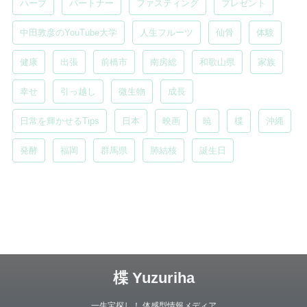
ハーブ
パートナー
ファスティング
プレゼント
中田敦彦のYouTube大学
人生フルーツ
仙骨
体験
健康
出張
前橋市
南房総
和歌山県
家族
幸せ
引っ越し
微生物
成長
日常を輝かせるTips
日本
映画
暁
楪
沖縄
発酵
福岡
群馬県
肺結核
誕生日
楪 Yuzuriha
一生宝探し！ 体感型情報メディア