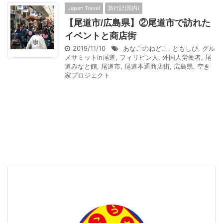
Japan Travel
旅行記(国内)
【尾道市/広島県】②尾道市で訪れた
イベントと商店街
2019/11/10
あなごのねどこ
,
ともしび
,
グル
メサミットin尾道
,
フィリピン人
,
外国人労働者
,
尾
道みなと館
,
尾道市
,
尾道本通商店街
,
広島県
,
空き
家プロジェクト