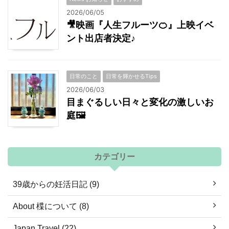
2026/06/05
🎥映画『人生フルーツ🍊』上映イベ
ント出店者決定♪
日常のこと
日常を輝かせるTips
2026/06/03
目まぐるしい日々と変化の激しいお
庭🖼
カテゴリー
39歳からの妊活日記 (9)
About 楪について (8)
Japan Travel (22)