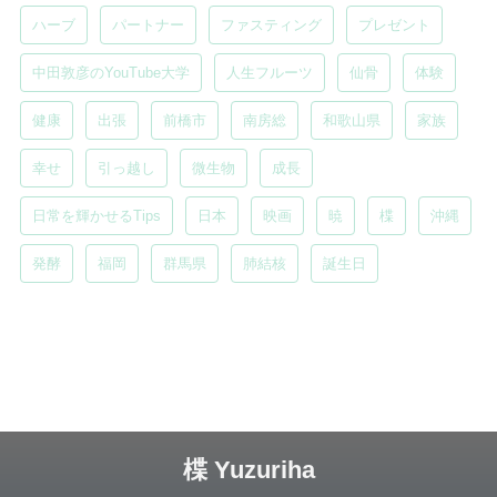
ハーブ
パートナー
ファスティング
プレゼント
中田敦彦のYouTube大学
人生フルーツ
仙骨
体験
健康
出張
前橋市
南房総
和歌山県
家族
幸せ
引っ越し
微生物
成長
日常を輝かせるTips
日本
映画
暁
楪
沖縄
発酵
福岡
群馬県
肺結核
誕生日
楪 Yuzuriha