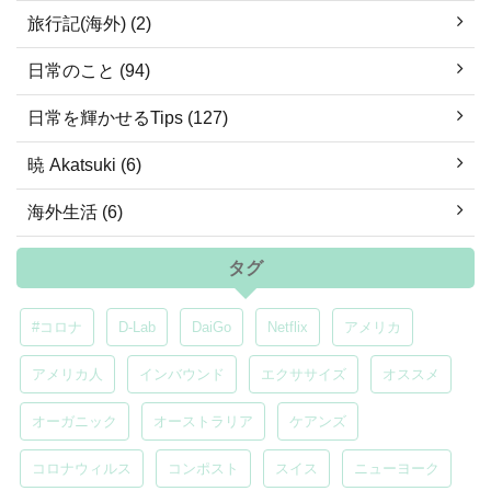
旅行記(海外) (2)
日常のこと (94)
日常を輝かせるTips (127)
暁 Akatsuki (6)
海外生活 (6)
タグ
#コロナ
D-Lab
DaiGo
Netflix
アメリカ
アメリカ人
インバウンド
エクササイズ
オススメ
オーガニック
オーストラリア
ケアンズ
コロナウィルス
コンポスト
スイス
ニューヨーク