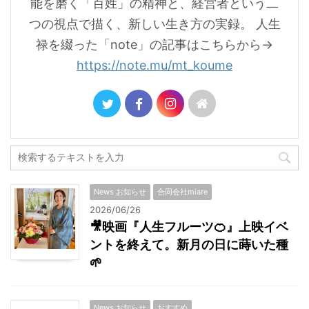
能を磨く「百姓」の精神と、経営者という二
つの視点で描く、新しい生き方の実録。 人生
禄を綴った「note」の記事はこちらから→
https://note.mu/mt_koume
News お知らせ
合同会社miare
2026/06/26
🎥映画『人生フルーツ🍊』上映イベ
ントを終えて。新月の日に蒔いた種
🌱
News お知らせ
おすすめ