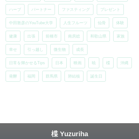
ハーブ
パートナー
ファスティング
プレゼント
中田敦彦のYouTube大学
人生フルーツ
仙骨
体験
健康
出張
前橋市
南房総
和歌山県
家族
幸せ
引っ越し
微生物
成長
日常を輝かせるTips
日本
映画
暁
楪
沖縄
発酵
福岡
群馬県
肺結核
誕生日
楪 Yuzuriha