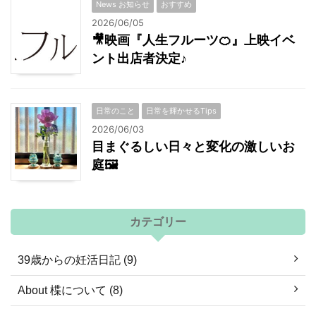
News お知らせ
おすすめ
2026/06/05
🎥映画『人生フルーツ🍊』上映イベ
ント出店者決定♪
日常のこと
日常を輝かせるTips
2026/06/03
目まぐるしい日々と変化の激しいお
庭🖼
カテゴリー
39歳からの妊活日記 (9)
About 楪について (8)