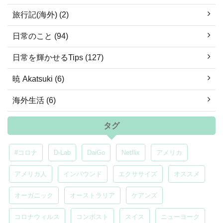
旅行記(海外) (2)
日常のこと (94)
日常を輝かせるTips (127)
暁 Akatsuki (6)
海外生活 (6)
タグ
#コロナ
D-Lab
DaiGo
Netflix
アメリカ
アメリカ人
インバウンド
エクササイズ
オススメ
オーガニック
オーストラリア
ケアンズ
コロナウィルス
コンポスト
スイス
ニューヨーク