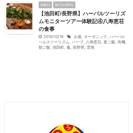
体験記
旅行記(国内)
【池田町/長野県】ハーバルツーリズ
ムモニターツアー体験記④八寿恵荘
の食事
2019/10/16
お釜
,
オーガニック
,
ハーバル
ヘルスツーリズム
,
ハーブ
,
八寿恵荘
,
夜ご飯
,
有機
,
朝ご飯
,
池田町
,
竈
,
長野県
,
雲海