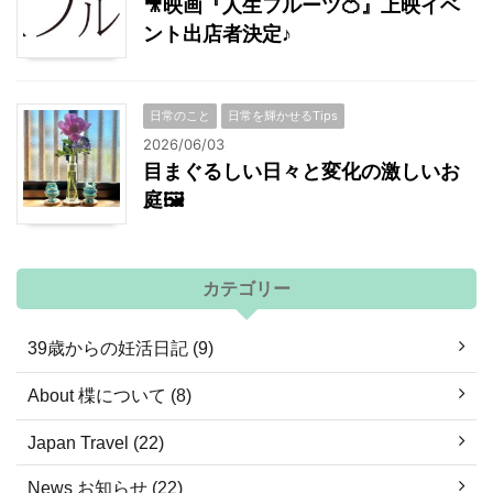
🎥映画『人生フルーツ🍊』上映イベ
ント出店者決定♪
日常のこと
日常を輝かせるTips
2026/06/03
目まぐるしい日々と変化の激しいお
庭🖼
カテゴリー
39歳からの妊活日記 (9)
About 楪について (8)
Japan Travel (22)
News お知らせ (22)