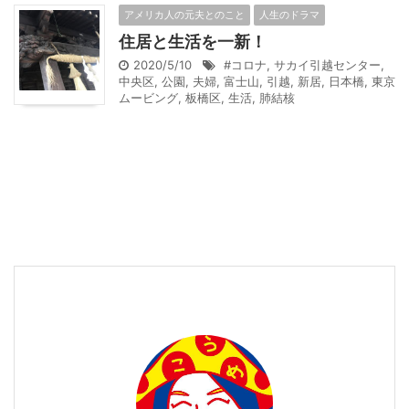
アメリカ人の元夫とのこと
人生のドラマ
住居と生活を一新！
2020/5/10
#コロナ
,
サカイ引越センター
,
中央区
,
公園
,
夫婦
,
富士山
,
引越
,
新居
,
日本橋
,
東京
ムービング
,
板橋区
,
生活
,
肺結核