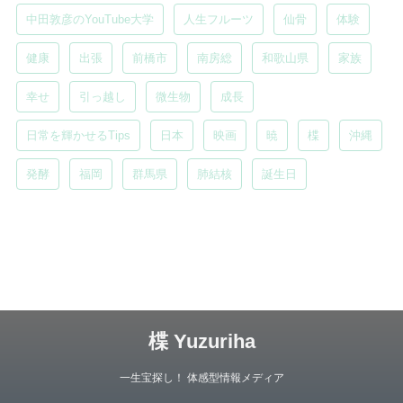
中田敦彦のYouTube大学
人生フルーツ
仙骨
体験
健康
出張
前橋市
南房総
和歌山県
家族
幸せ
引っ越し
微生物
成長
日常を輝かせるTips
日本
映画
暁
楪
沖縄
発酵
福岡
群馬県
肺結核
誕生日
楪 Yuzuriha
一生宝探し！ 体感型情報メディア
Copyright© 楪 Yuzuriha , 2026 All Rights Reserved.