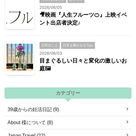
2026/06/05
🎥映画『人生フルーツ🍊』上映イベ
ント出店者決定♪
日常のこと
日常を輝かせるTips
2026/06/03
目まぐるしい日々と変化の激しいお
庭🖼
カテゴリー
39歳からの妊活日記 (9)
About 楪について (8)
Japan Travel (22)