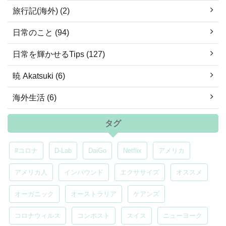
旅行記(海外) (2)
日常のこと (94)
日常を輝かせるTips (127)
暁 Akatsuki (6)
海外生活 (6)
タグ
#コロナ
D-Lab
DaiGo
Netflix
アメリカ
アメリカ人
インバウンド
エクササイズ
オススメ
オーガニック
オーストラリア
ケアンズ
コロナウィルス
コンポスト
スイス
ニューヨーク