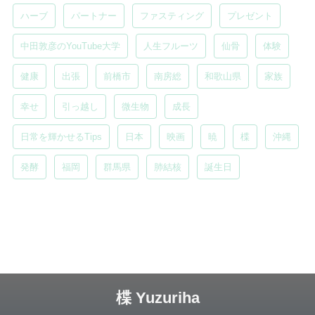
ハーブ
パートナー
ファスティング
プレゼント
中田敦彦のYouTube大学
人生フルーツ
仙骨
体験
健康
出張
前橋市
南房総
和歌山県
家族
幸せ
引っ越し
微生物
成長
日常を輝かせるTips
日本
映画
暁
楪
沖縄
発酵
福岡
群馬県
肺結核
誕生日
楪 Yuzuriha