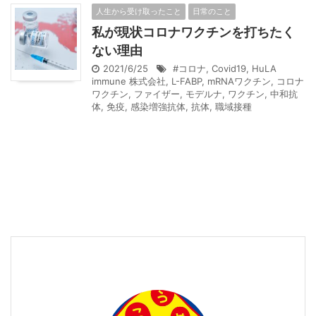
人生から受け取ったこと
日常のこと
私が現状コロナワクチンを打ちたく
ない理由
2021/6/25
#コロナ
,
Covid19
,
HuLA
immune 株式会社
,
L-FABP
,
mRNAワクチン
,
コロナ
ワクチン
,
ファイザー
,
モデルナ
,
ワクチン
,
中和抗
体
,
免疫
,
感染増強抗体
,
抗体
,
職域接種