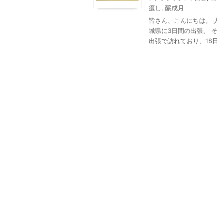
癒し
,
醸成月
皆さん、こんにちは。 
城県に3日間の出張、 
出張で訪れており、18日ま