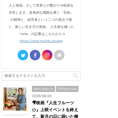
人と地域、そして世界との繋がりや軌跡を
共有します。多角的な職能を磨く「百姓」
の精神と、経営者という二つの視点で描
く、新しい生き方の実録。 人生禄を綴った
「note」の記事はこちらから→
https://note.mu/mt_koume
News お知らせ
合同会社miare
2026/06/26
🎥映画『人生フルーツ
🍊』上映イベントを終え
て。新月の日に蒔いた種