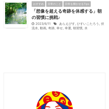
おすすめ
日常のこと
日常を輝かせるTips
「想像を超える奇跡を体感する」朝
の習慣に挑戦♪
2023/6/11
あらえびす
,
ひすいこたろう
,
伏
流水
,
動画
,
奇跡
,
幸せ
,
幸運
,
朝習慣
,
水