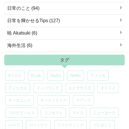
日常のこと (94)
日常を輝かせるTips (127)
暁 Akatsuki (6)
海外生活 (6)
タグ
#コロナ
D-Lab
DaiGo
Netflix
アメリカ
アメリカ人
インバウンド
エクササイズ
オススメ
オーガニック
オーストラリア
ケアンズ
コロナウィルス
コンポスト
スイス
ニューヨーク
ハーブ
パートナー
ファスティング
プレゼント