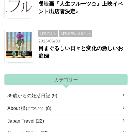
🎥映画『人生フルーツ🍊』上映イベ
ント出店者決定♪
日常のこと
日常を輝かせるTips
2026/06/03
目まぐるしい日々と変化の激しいお
庭🖼
カテゴリー
39歳からの妊活日記 (9)
About 楪について (8)
Japan Travel (22)