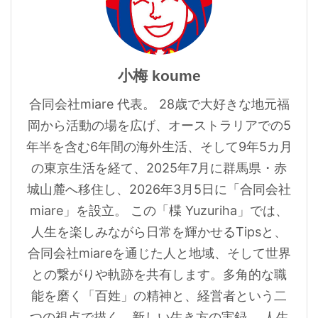
小梅 koume
合同会社miare 代表。 28歳で大好きな地元福
岡から活動の場を広げ、オーストラリアでの5
年半を含む6年間の海外生活、そして9年5カ月
の東京生活を経て、2025年7月に群馬県・赤
城山麓へ移住し、2026年3月5日に「合同会社
miare」を設立。 この「楪 Yuzuriha」では、
人生を楽しみながら日常を輝かせるTipsと、
合同会社miareを通じた人と地域、そして世界
との繋がりや軌跡を共有します。多角的な職
能を磨く「百姓」の精神と、経営者という二
つの視点で描く、新しい生き方の実録。 人生