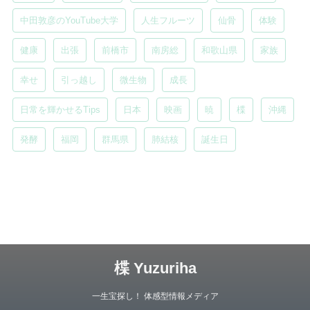
中田敦彦のYouTube大学
人生フルーツ
仙骨
体験
健康
出張
前橋市
南房総
和歌山県
家族
幸せ
引っ越し
微生物
成長
日常を輝かせるTips
日本
映画
暁
楪
沖縄
発酵
福岡
群馬県
肺結核
誕生日
楪 Yuzuriha
一生宝探し！ 体感型情報メディア
Copyright© 楪 Yuzuriha , 2026 All Rights Reserved.