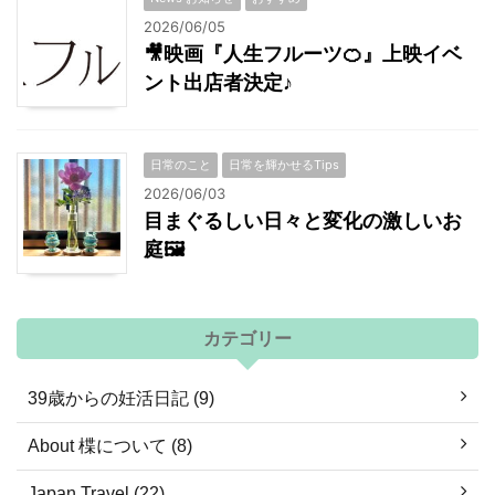
2026/06/05
🎥映画『人生フルーツ🍊』上映イベ
ント出店者決定♪
日常のこと
日常を輝かせるTips
2026/06/03
目まぐるしい日々と変化の激しいお
庭🖼
カテゴリー
39歳からの妊活日記 (9)
About 楪について (8)
Japan Travel (22)