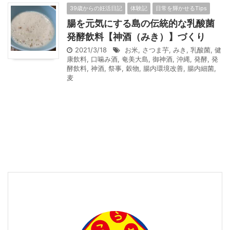
39歳からの妊活日記
体験記
日常を輝かせるTips
腸を元気にする島の伝統的な乳酸菌
発酵飲料【神酒（みき）】づくり
2021/3/18
お米
,
さつま芋
,
みき
,
乳酸菌
,
健
康飲料
,
口噛み酒
,
奄美大島
,
御神酒
,
沖縄
,
発酵
,
発
酵飲料
,
神酒
,
祭事
,
穀物
,
腸内環境改善
,
腸内細菌
,
麦