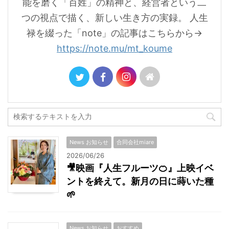
能を磨く「百姓」の精神と、経営者という二
つの視点で描く、新しい生き方の実録。 人生
禄を綴った「note」の記事はこちらから→
https://note.mu/mt_koume
News お知らせ
合同会社miare
2026/06/26
🎥映画『人生フルーツ🍊』上映イベ
ントを終えて。新月の日に蒔いた種
🌱
News お知らせ
おすすめ