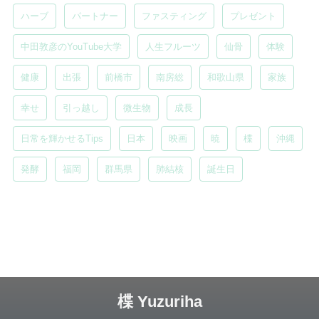
ハーブ
パートナー
ファスティング
プレゼント
中田敦彦のYouTube大学
人生フルーツ
仙骨
体験
健康
出張
前橋市
南房総
和歌山県
家族
幸せ
引っ越し
微生物
成長
日常を輝かせるTips
日本
映画
暁
楪
沖縄
発酵
福岡
群馬県
肺結核
誕生日
楪 Yuzuriha