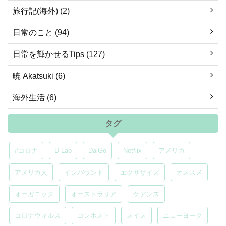
旅行記(海外) (2)
日常のこと (94)
日常を輝かせるTips (127)
暁 Akatsuki (6)
海外生活 (6)
タグ
#コロナ
D-Lab
DaiGo
Netflix
アメリカ
アメリカ人
インバウンド
エクササイズ
オススメ
オーガニック
オーストラリア
ケアンズ
コロナウィルス
コンポスト
スイス
ニューヨーク