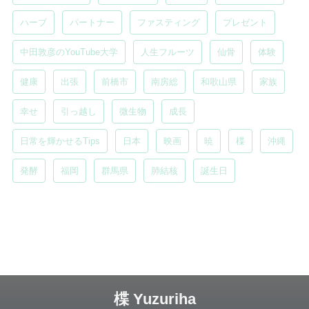
ハーブ
パートナー
ファスティング
プレゼント
中田敦彦のYouTube大学
人生フルーツ
仙骨
体験
健康
出張
前橋市
南房総
和歌山県
家族
幸せ
引っ越し
微生物
成長
日常を輝かせるTips
日本
映画
暁
楪
沖縄
発酵
福岡
群馬県
肺結核
誕生日
楪 Yuzuriha