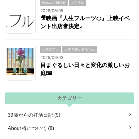
News お知らせ
おすすめ
2026/06/05
🎥映画『人生フルーツ🍊』上映イベ
ント出店者決定♪
日常のこと
日常を輝かせるTips
2026/06/03
目まぐるしい日々と変化の激しいお
庭🖼
カテゴリー
39歳からの妊活日記 (9)
About 楪について (8)