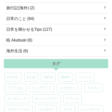
旅行記(海外) (2)
日常のこと (94)
日常を輝かせるTips (127)
暁 Akatsuki (6)
海外生活 (6)
タグ
#コロナ
D-Lab
DaiGo
Netflix
アメリカ
アメリカ人
インバウンド
エクササイズ
オススメ
オーガニック
オーストラリア
ケアンズ
コロナウィルス
コンポスト
スイス
ニューヨーク