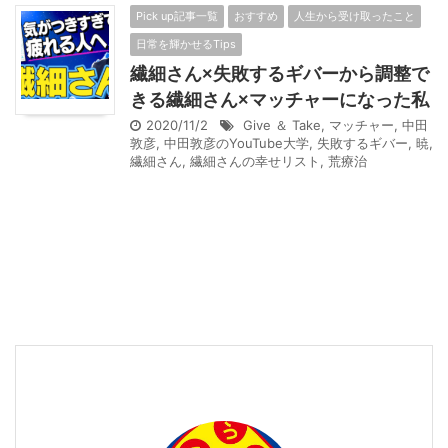
Pick up記事一覧
おすすめ
人生から受け取ったこと
日常を輝かせるTips
繊細さん×失敗するギバーから調整で
きる繊細さん×マッチャーになった私
2020/11/2
Give ＆ Take
,
マッチャー
,
中田
敦彦
,
中田敦彦のYouTube大学
,
失敗するギバー
,
暁
,
繊細さん
,
繊細さんの幸せリスト
,
荒療治