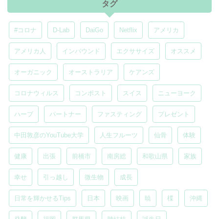
タグ
#コロナ
D-Lab
DaiGo
Netflix
アメリカ
アメリカ人
インバウンド
エクササイズ
オススメ
オーガニック
オーストラリア
ケアンズ
コロナウィルス
コンポスト
スイス
ニューヨーク
ハーブ
パートナー
ファスティング
プレゼント
中田敦彦のYouTube大学
人生フルーツ
仙骨
体験
健康
出張
前橋市
南房総
和歌山県
家族
幸せ
引っ越し
微生物
成長
日常を輝かせるTips
日本
映画
暁
楪
沖縄