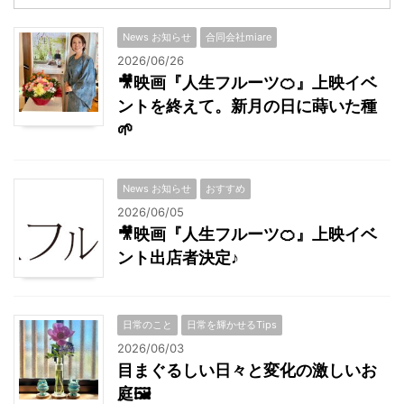
News お知らせ
合同会社miare
2026/06/26
🎥映画『人生フルーツ🍊』上映イベ
ントを終えて。新月の日に蒔いた種
🌱
News お知らせ
おすすめ
2026/06/05
🎥映画『人生フルーツ🍊』上映イベ
ント出店者決定♪
日常のこと
日常を輝かせるTips
2026/06/03
目まぐるしい日々と変化の激しいお
庭🖼