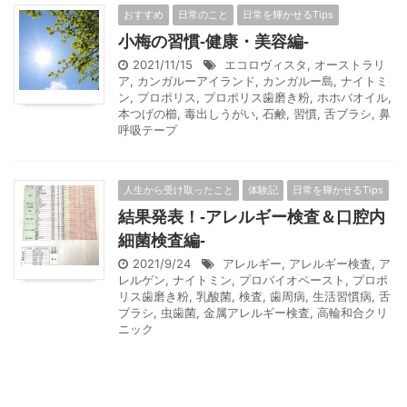
おすすめ
日常のこと
日常を輝かせるTips
小梅の習慣-健康・美容編-
2021/11/15
エコロヴィスタ
,
オーストラリ
ア
,
カンガルーアイランド
,
カンガルー島
,
ナイトミ
ン
,
プロポリス
,
プロポリス歯磨き粉
,
ホホバオイル
,
本つげの櫛
,
毒出しうがい
,
石鹸
,
習慣
,
舌ブラシ
,
鼻
呼吸テープ
人生から受け取ったこと
体験記
日常を輝かせるTips
結果発表！-アレルギー検査＆口腔内
細菌検査編-
2021/9/24
アレルギー
,
アレルギー検査
,
ア
レルゲン
,
ナイトミン
,
プロバイオペースト
,
プロポ
リス歯磨き粉
,
乳酸菌
,
検査
,
歯周病
,
生活習慣病
,
舌
ブラシ
,
虫歯菌
,
金属アレルギー検査
,
高輪和合クリ
ニック