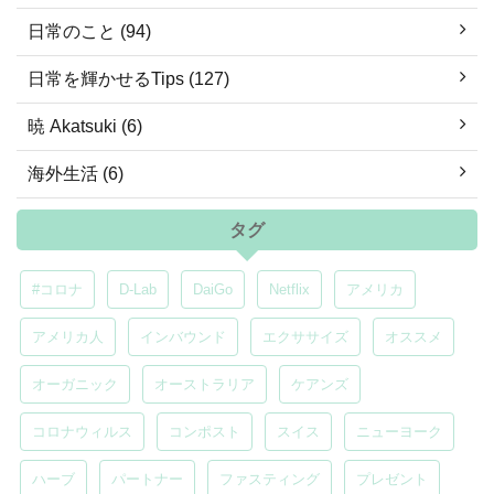
日常のこと (94)
日常を輝かせるTips (127)
暁 Akatsuki (6)
海外生活 (6)
タグ
#コロナ
D-Lab
DaiGo
Netflix
アメリカ
アメリカ人
インバウンド
エクササイズ
オススメ
オーガニック
オーストラリア
ケアンズ
コロナウィルス
コンポスト
スイス
ニューヨーク
ハーブ
パートナー
ファスティング
プレゼント