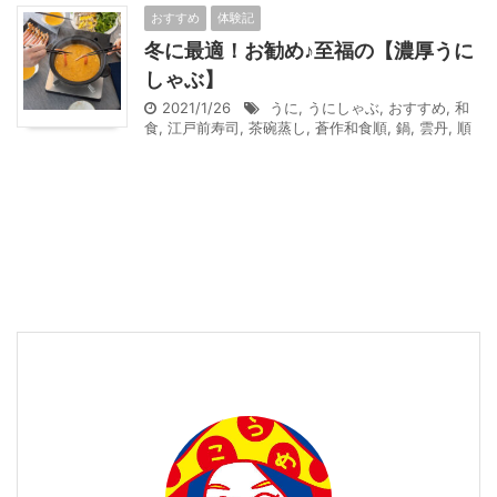
おすすめ
体験記
冬に最適！お勧め♪至福の【濃厚うに
しゃぶ】
2021/1/26
うに
,
うにしゃぶ
,
おすすめ
,
和
食
,
江戸前寿司
,
茶碗蒸し
,
蒼作和食順
,
鍋
,
雲丹
,
順