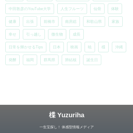
中田敦彦のYouTube大学
人生フルーツ
仙骨
体験
健康
出張
前橋市
南房総
和歌山県
家族
幸せ
引っ越し
微生物
成長
日常を輝かせるTips
日本
映画
暁
楪
沖縄
発酵
福岡
群馬県
肺結核
誕生日
楪 Yuzuriha
一生宝探し！ 体感型情報メディア
Copyright© 楪 Yuzuriha , 2026 All Rights Reserved.