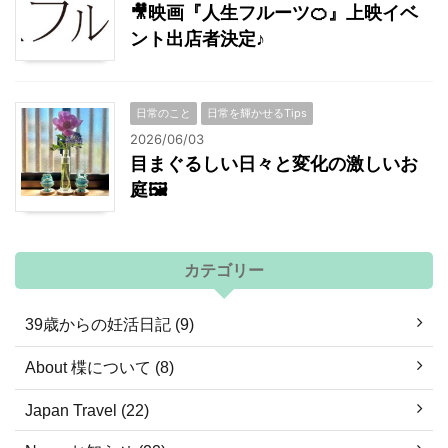
🎥映画『人生フルーツ🍊』上映イベ
ント出店者決定♪
日常のこと
日常を輝かせるTips
2026/06/03
目まぐるしい日々と変化の激しいお
庭🖼
カテゴリー
39歳からの妊活日記 (9)
About 楪について (8)
Japan Travel (22)