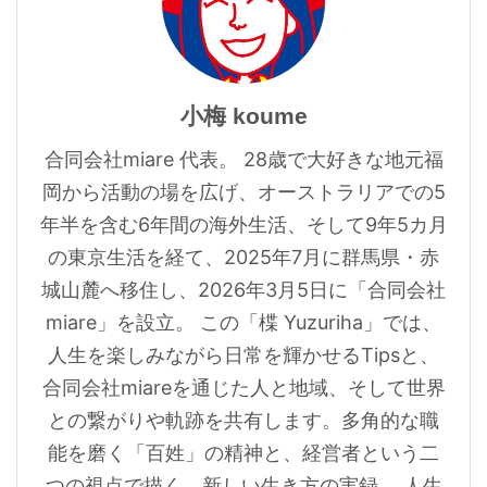
小梅 koume
合同会社miare 代表。 28歳で大好きな地元福
岡から活動の場を広げ、オーストラリアでの5
年半を含む6年間の海外生活、そして9年5カ月
の東京生活を経て、2025年7月に群馬県・赤
城山麓へ移住し、2026年3月5日に「合同会社
miare」を設立。 この「楪 Yuzuriha」では、
人生を楽しみながら日常を輝かせるTipsと、
合同会社miareを通じた人と地域、そして世界
との繋がりや軌跡を共有します。多角的な職
能を磨く「百姓」の精神と、経営者という二
つの視点で描く、新しい生き方の実録。 人生