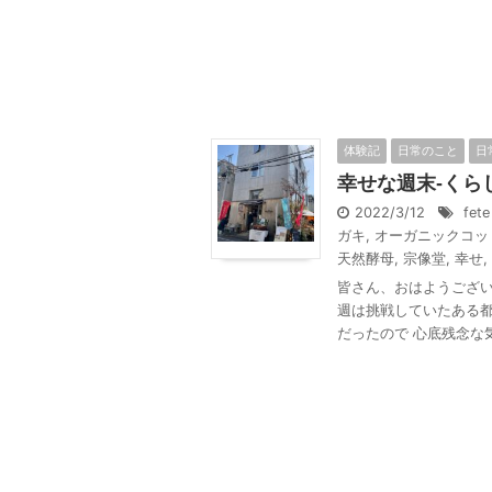
体験記
日常のこと
日
幸せな週末-くら
2022/3/12
fete
ガキ
,
オーガニックコッ
天然酵母
,
宗像堂
,
幸せ
,
皆さん、おはようござい
週は挑戦していたある都
だったので 心底残念な気