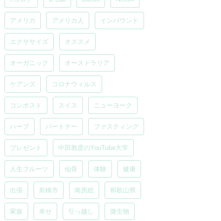
アメリカ
アメリカ人
インバウンド
エクササイズ
オススメ
オーガニック
オーストラリア
ケアンズ
コロナウィルス
コンポスト
スイス
ニューヨーク
ハーブ
パートナー
ファスティング
プレゼント
中田敦彦のYouTube大学
人生フルーツ
仙骨
体験
健康
出張
前橋市
南房総
和歌山県
家族
幸せ
引っ越し
微生物