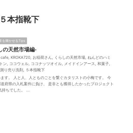
５本指靴下
常を輝かせるTips
しの天然市場編-
 cafe
,
KROKA720
,
お稲荷さん
,
くらしの天然市場
,
ねんどのハミ
トン
,
ココウェル
,
ココナッツオイル
,
メイドインアース
,
和菓子
,
測り売り洗剤
,
５本指靴下
ます。 人と人、人とものごとを繋ぐカタリストの小梅です。 今
道府県の入札案件に負け、 是非とも獲得したかったプロジェクト
持ちでした。 ...