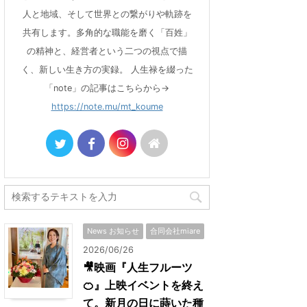
人と地域、そして世界との繋がりや軌跡を
共有します。多角的な職能を磨く「百姓」
の精神と、経営者という二つの視点で描
く、新しい生き方の実録。 人生禄を綴った
「note」の記事はこちらから→
https://note.mu/mt_koume
News お知らせ
合同会社miare
2026/06/26
🎥映画『人生フルーツ
🍊』上映イベントを終え
て。新月の日に蒔いた種