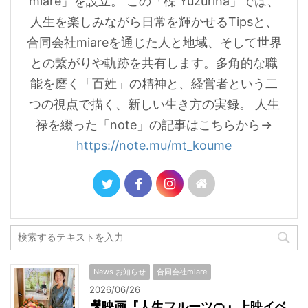
miare」を設立。 この「楪 Yuzuriha」では、
人生を楽しみながら日常を輝かせるTipsと、
合同会社miareを通じた人と地域、そして世界
との繋がりや軌跡を共有します。多角的な職
能を磨く「百姓」の精神と、経営者という二
つの視点で描く、新しい生き方の実録。 人生
禄を綴った「note」の記事はこちらから→
https://note.mu/mt_koume
News お知らせ
合同会社miare
2026/06/26
🎥映画『人生フルーツ🍊』上映イベ