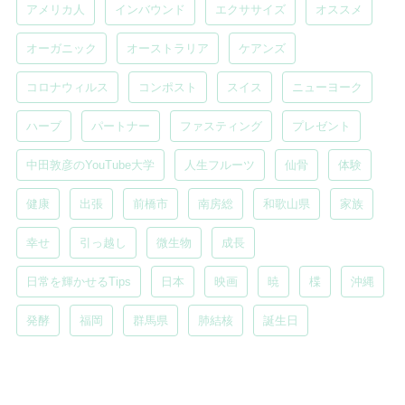
アメリカ人
インバウンド
エクササイズ
オススメ
オーガニック
オーストラリア
ケアンズ
コロナウィルス
コンポスト
スイス
ニューヨーク
ハーブ
パートナー
ファスティング
プレゼント
中田敦彦のYouTube大学
人生フルーツ
仙骨
体験
健康
出張
前橋市
南房総
和歌山県
家族
幸せ
引っ越し
微生物
成長
日常を輝かせるTips
日本
映画
暁
楪
沖縄
発酵
福岡
群馬県
肺結核
誕生日