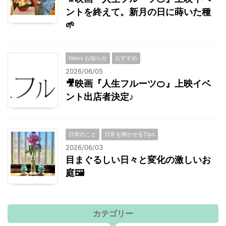
ントを終えて。新月の日に蒔いた種
🌱
News お知らせ
おすすめ
2026/06/05
🎥映画『人生フルーツ🍊』上映イベ
ント出店者決定♪
日常のこと
日常を輝かせるTips
2026/06/03
目まぐるしい日々と変化の激しいお
庭🖼
カテゴリー