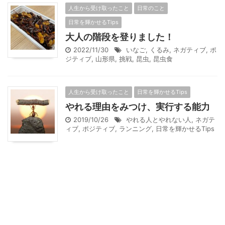
人生から受け取ったこと
日常のこと
日常を輝かせるTips
大人の階段を登りました！
2022/11/30
いなご
,
くるみ
,
ネガティブ
,
ポ
ジティブ
,
山形県
,
挑戦
,
昆虫
,
昆虫食
人生から受け取ったこと
日常を輝かせるTips
やれる理由をみつけ、実行する能力
2019/10/26
やれる人とやれない人
,
ネガテ
ィブ
,
ポジティブ
,
ランニング
,
日常を輝かせるTips