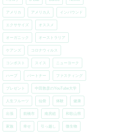
アメリカ
アメリカ人
インバウンド
エクササイズ
オススメ
オーガニック
オーストラリア
ケアンズ
コロナウィルス
コンポスト
スイス
ニューヨーク
ハーブ
パートナー
ファスティング
プレゼント
中田敦彦のYouTube大学
人生フルーツ
仙骨
体験
健康
出張
前橋市
南房総
和歌山県
家族
幸せ
引っ越し
微生物