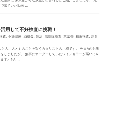
妊治療に 東京都から助成金が出されるとご紹介しましたが、 最
出ていた動画 ...
を活用して不妊検査に挑戦！
検査
,
不妊治療
,
助成金
,
妊活
,
感染症検査
,
東京都
,
精液検査
,
超音
人と人、人とものごとを繋ぐカタリストの小梅です。 先日Aのお誕
をしましたが、 無事にオーダーしていたワインセラーが届いてA
♪ ↑A ...