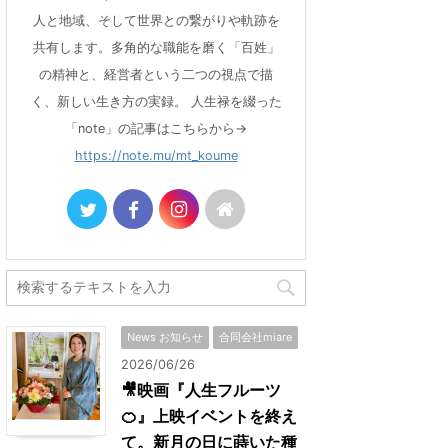
人と地域、そして世界との繋がりや軌跡を
共有します。多角的な職能を磨く「百姓」
の精神と、経営者という二つの視点で描
く、新しい生き方の実録。 人生禄を綴った
「note」の記事はこちらから→
https://note.mu/mt_koume
News お知らせ
合同会社miare
2026/06/26
🎥映画『人生フルーツ
🍊』上映イベントを終え
て。新月の日に蒔いた種