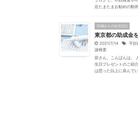
ブログで、不妊検査や不
近たまたまお勧めの動画で
39歳からの妊活日記
東京都の助成金
2021/7/14
不妊
波検査
皆さん、こんばんは。 
生日プレゼントのご紹介
は思った以上に喜んでいます