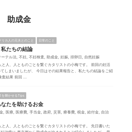
助成金
メリカ人の元夫とのこと
日常のこと
と私たちの結論
テーテル法
,
不妊
,
不妊検査
,
助成金
,
妊娠
,
排卵日
,
自然妊娠
人と人、人とものごとを繋ぐカタリストの小梅です。 前回の妊活
てしまいましたが、 今日はその結果報告と、私たちの結論をご紹
結果 前回 ...
常を輝かせるTips
あなたを助けるお金
金
,
医療
,
医療費
,
手当金
,
政府
,
災害
,
療養費
,
税金
,
給付金
,
自治
人と人、人とものごとを繋ぐカタリストの小梅です。 先日書いた