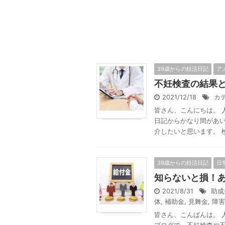
39歳からの妊活日記
ア
不妊検査の結果
2021/12/18
カ
皆さん、こんにちは。 
日記からかなり間があい
介したいと思います。 検査
39歳からの妊活日記
日
知らないと損！
2021/8/31
助成
体
,
補助金
,
見舞金
,
障害
皆さん、こんばんは。 