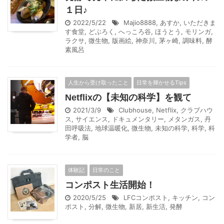
１日♪
2022/5/22
Majio8888
,
あすか
,
いただきま
す食堂
,
どぶろく
,
へっころ谷
,
ほうとう
,
モリンガ
,
ラクサ
,
微生物
,
版画絵
,
神奈川
,
茅ヶ崎
,
調味料
,
酵
素風呂
人生から受け取ったこと
日常を輝かせるTips
Netflixの【未知の科学】を観て
2021/3/9
Clubhouse
,
Netflix
,
クラブハウ
ス
,
サイエンス
,
ドキュメンタリー
,
メタンガス
,
丹
田呼吸法
,
地球温暖化
,
微生物
,
未知の科学
,
科学
,
科
学者
,
脳
体験記
日常のこと
コンポスト生活開始！
2020/5/25
LFCコンポスト
,
キッチン
,
コン
ポスト
,
分解
,
微生物
,
新居
,
新生活
,
発酵