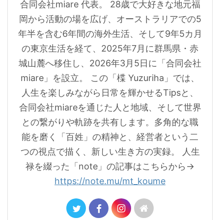
合同会社miare 代表。 28歳で大好きな地元福
岡から活動の場を広げ、オーストラリアでの5
年半を含む6年間の海外生活、そして9年5カ月
の東京生活を経て、2025年7月に群馬県・赤
城山麓へ移住し、2026年3月5日に「合同会社
miare」を設立。 この「楪 Yuzuriha」では、
人生を楽しみながら日常を輝かせるTipsと、
合同会社miareを通じた人と地域、そして世界
との繋がりや軌跡を共有します。多角的な職
能を磨く「百姓」の精神と、経営者という二
つの視点で描く、新しい生き方の実録。 人生
禄を綴った「note」の記事はこちらから→
https://note.mu/mt_koume