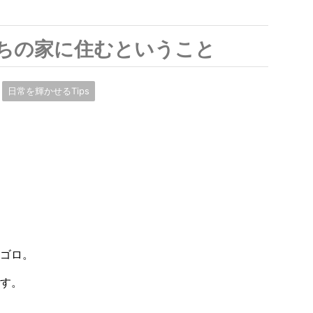
ちの家に住むということ
日常を輝かせるTips
ゴロ。
す。