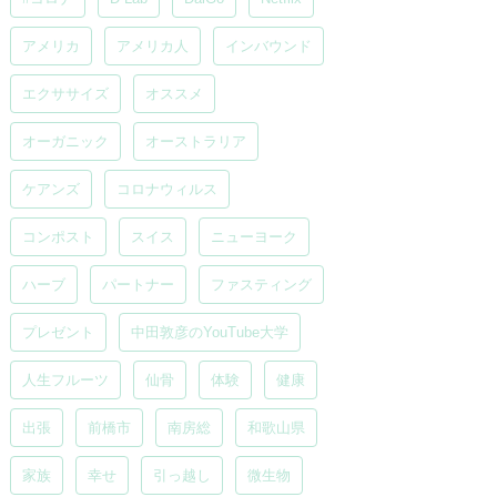
アメリカ
アメリカ人
インバウンド
エクササイズ
オススメ
オーガニック
オーストラリア
ケアンズ
コロナウィルス
コンポスト
スイス
ニューヨーク
ハーブ
パートナー
ファスティング
プレゼント
中田敦彦のYouTube大学
人生フルーツ
仙骨
体験
健康
出張
前橋市
南房総
和歌山県
家族
幸せ
引っ越し
微生物