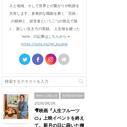
人と地域、そして世界との繋がりや軌跡を
共有します。多角的な職能を磨く「百姓」
の精神と、経営者という二つの視点で描
く、新しい生き方の実録。 人生禄を綴った
「note」の記事はこちらから→
https://note.mu/mt_koume
News お知らせ
合同会社miare
2026/06/26
🎥映画『人生フルーツ
🍊』上映イベントを終え
て。新月の日に蒔いた種