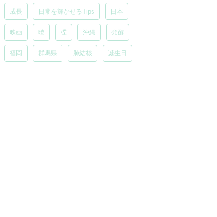
成長
日常を輝かせるTips
日本
映画
暁
楪
沖縄
発酵
福岡
群馬県
肺結核
誕生日