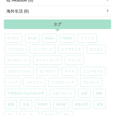
暁 Akatsuki (6)
海外生活 (6)
タグ
#コロナ
D-Lab
DaiGo
Netflix
アメリカ
アメリカ人
インバウンド
エクササイズ
オススメ
オーガニック
オーストラリア
ケアンズ
コロナウィルス
コンポスト
スイス
ニューヨーク
ハーブ
パートナー
ファスティング
プレゼント
中田敦彦のYouTube大学
人生フルーツ
仙骨
体験
健康
出張
前橋市
南房総
和歌山県
家族