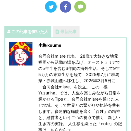
この記事を書いた人
最新記事
小梅 koume
合同会社miare 代表。 28歳で大好きな地元
福岡から活動の場を広げ、オーストラリアで
の5年半を含む6年間の海外生活、そして9年
5カ月の東京生活を経て、2025年7月に群馬
県・赤城山麓へ移住し、2026年3月5日に
「合同会社miare」を設立。 この「楪
Yuzuriha」では、人生を楽しみながら日常を
輝かせるTipsと、合同会社miareを通じた人
と地域、そして世界との繋がりや軌跡を共有
します。多角的な職能を磨く「百姓」の精神
と、経営者という二つの視点で描く、新しい
生き方の実録。 人生禄を綴った「note」の記
事はこちらから→